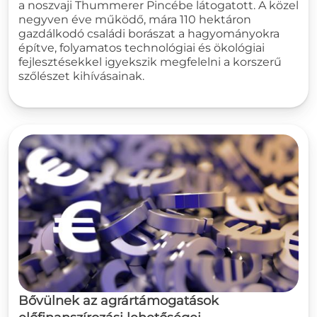
a noszvaji Thummerer Pincébe látogatott. A közel
negyven éve működő, mára 110 hektáron
gazdálkodó családi borászat a hagyományokra
építve, folyamatos technológiai és ökológiai
fejlesztésekkel igyekszik megfelelni a korszerű
szőlészet kihívásainak.
Bővülnek az agrártámogatások