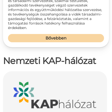
és társadalmi szervezetek, szakmai testületek,
gazdálkodó tevékenységet végző szervezetek
információs és együttműködési hálózatba szervezése,
és tevékenységük összehangolása a vidék társadalmi-
gazdasági fejlődése, a felzárkóztatás, valamint a
támogatási források hatékony felhasználása
érdekében.
Bővebben
Nemzeti KAP-hálózat