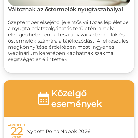
Változnak az őstermelők nyugtaszabályai
Szeptember elsejétől jelentős változás lép életbe
a nyugta-adatszolgáltatás területén, amely
elengedhetetlenné teszi a hazai kistermelők és
őstermelők számára a tájékozódást. A felkészülés
megkönnyítése érdekében most ingyenes
webinárium keretében kaphatnak szakmai
segítséget az érintettek.
Közelgő
események
AUGUSZTUS
22
Nyitott Porta Napok 2026
09:00