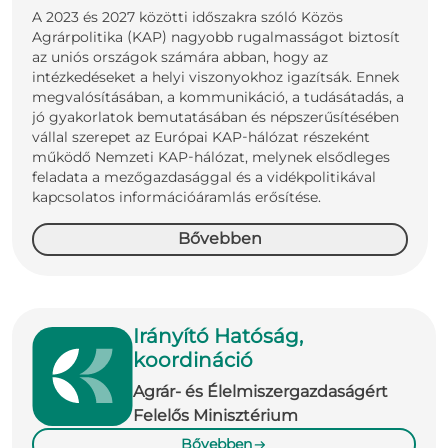
A 2023 és 2027 közötti időszakra szóló Közös
Agrárpolitika (KAP) nagyobb rugalmasságot biztosít
az uniós országok számára abban, hogy az
intézkedéseket a helyi viszonyokhoz igazítsák. Ennek
megvalósításában, a kommunikáció, a tudásátadás, a
jó gyakorlatok bemutatásában és népszerűsítésében
vállal szerepet az Európai KAP-hálózat részeként
működő Nemzeti KAP-hálózat, melynek elsődleges
feladata a mezőgazdasággal és a vidékpolitikával
kapcsolatos információáramlás erősítése.
Bővebben
Irányító Hatóság,
koordináció
Agrár- és Élelmiszergazdaságért
Felelős Minisztérium
Bővebben