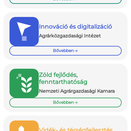
Innováció és digitalizáció
Agrárközgazdasági Intézet
Bővebben
Zöld fejlődés,
fenntarthatóság
Nemzeti Agrárgazdasági Kamara
Bővebben
Vidék- és térségfejlesztés