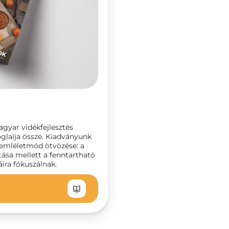
gyar vidékfejlesztés
glalja össze. Kiadványunk
szemléletmód ötvözése: a
tása mellett a fenntartható
ira fókuszálnak.