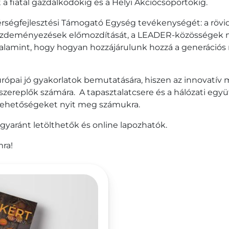
a fiatal gazdálkodókig és a Helyi Akciócsoportokig.
rségfejlesztési Támogató Egység tevékenységét: a rövi
i kezdeményezések előmozdítását, a LEADER-közösségek 
valamint, hogy hogyan hozzájárulunk hozzá a generációs
urópai jó gyakorlatok bemutatására, hiszen az innovatív 
i szereplők számára. A tapasztalatcsere és a hálózati eg
 lehetőségeket nyit meg számukra.
yaránt letölthetők és online lapozhatók.
ra!