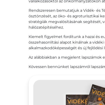
vállalkozásoktól az önkormányzatokon át 
Rendszeresen bemutatjuk a Vidék- és Té
ösztönzését, az öko- és agroturisztika
stratégiák megvalósításának segítését, 
hálózatépítéséhez.
Kiemelt figyelmet fordítunk a hazai és e
összehasonlítási alapot kínálnak a vidék
alkalmazkodóképességét és új fejlődési
Az alábbiakban a megjelent lapszámok eg
Kövessen bennünket lapszámról lapszám