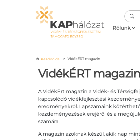
Ugrás a tartalomra
Fő navigá
Rólunk
Morzsa
VidékÉRT magazin
Kezdőoldal
VidékÉRT magazi
A VidékÉrt magazin a Vidék- és Térségfe
kapcsolódó vidékfejlesztési kezdemén
eredményekről. Lapszámaink közérthető k
kezdeményezések erejéről és a megújulás i
számára.
A magazin azoknak készül, akik nap mint