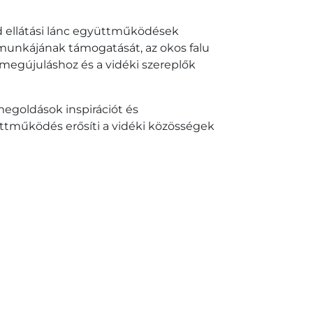
d ellátási lánc együttműködések
munkájának támogatását, az okos falu
 megújuláshoz és a vidéki szereplők
megoldások inspirációt és
yüttműködés erősíti a vidéki közösségek