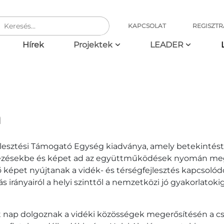
KAPCSOLAT
REGISZTR
ció
Hírek
Projektek
LEADER
n
jlesztési Támogató Egység kiadványa, amely betekintést 
yezésekbe és képet ad az együttműködések nyomán meg
épet nyújtanak a vidék- és térségfejlesztés kapcsolódó 
rányairól a helyi szinttől a nemzetközi jó gyakorlatokig,
 nap dolgoznak a vidéki közösségek megerősítésén a cs