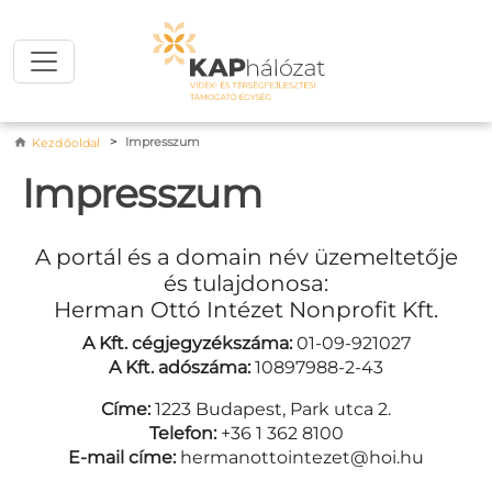
Ugrás a tartalomra
Morzsa
Impresszum
Kezdőoldal
Impresszum
A portál és a domain név üzemeltetője
és tulajdonosa:
Herman Ottó Intézet Nonprofit Kft.
A Kft. cégjegyzékszáma:
01-09-921027
A Kft. adószáma:
10897988-2-43
Címe:
1223 Budapest, Park utca 2.
Telefon:
+36 1 362 8100
E-mail címe:
hermanottointezet@hoi.hu