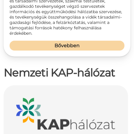
és társadalmi szervezetek, szakmai testületek,
gazdálkodó tevékenységet végző szervezetek
információs és együttműködési hálózatba szervezése,
és tevékenységük összehangolása a vidék társadalmi-
gazdasági fejlődése, a felzárkóztatás, valamint a
támogatási források hatékony felhasználása
érdekében.
Bővebben
Nemzeti KAP-hálózat