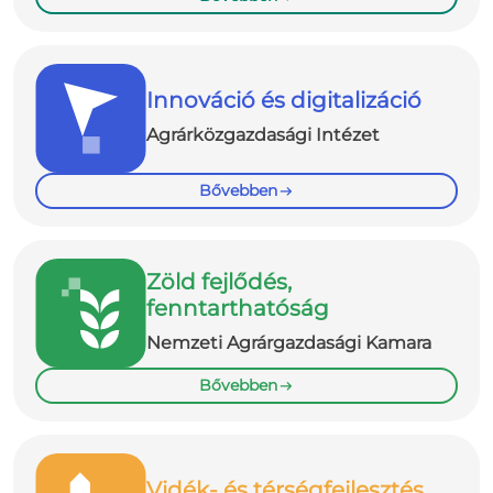
Innováció és digitalizáció
Agrárközgazdasági Intézet
Bővebben
Zöld fejlődés,
fenntarthatóság
Nemzeti Agrárgazdasági Kamara
Bővebben
Vidék- és térségfejlesztés