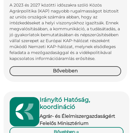
A 2023 és 2027 közötti időszakra szóló Közös
Agrárpolitika (KAP) nagyobb rugalmasságot biztosít
az uniós országok számára abban, hogy az
intézkedéseket a helyi viszonyokhoz igazítsák. Ennek
megvalósításában, a kommunikáció, a tudásátadás, a
jó gyakorlatok bemutatásában és népszerűsítésében
vállal szerepet az Európai KAP-hálózat részeként
működő Nemzeti KAP-hálózat, melynek elsődleges
feladata a mezőgazdasággal és a vidékpolitikával
kapcsolatos információáramlás erősítése.
Bővebben
Irányító Hatóság,
koordináció
Agrár- és Élelmiszergazdaságért
Felelős Minisztérium
Bővebben