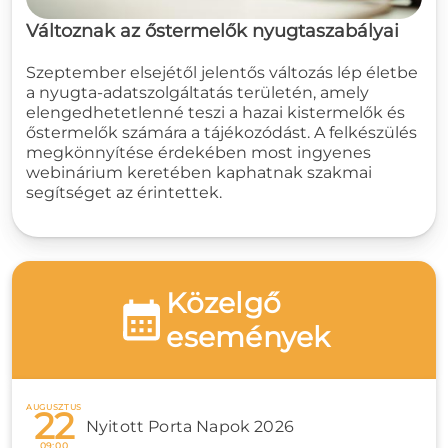
Változnak az őstermelők nyugtaszabályai
Szeptember elsejétől jelentős változás lép életbe
a nyugta-adatszolgáltatás területén, amely
elengedhetetlenné teszi a hazai kistermelők és
őstermelők számára a tájékozódást. A felkészülés
megkönnyítése érdekében most ingyenes
webinárium keretében kaphatnak szakmai
segítséget az érintettek.
Közelgő
események
AUGUSZTUS
22
Nyitott Porta Napok 2026
09:00