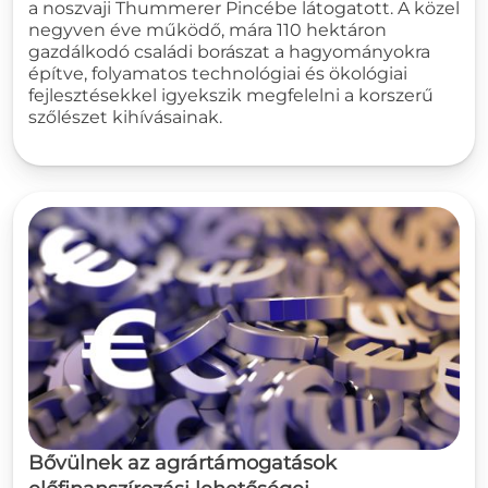
a noszvaji Thummerer Pincébe látogatott. A közel
negyven éve működő, mára 110 hektáron
gazdálkodó családi borászat a hagyományokra
építve, folyamatos technológiai és ökológiai
fejlesztésekkel igyekszik megfelelni a korszerű
szőlészet kihívásainak.
Bővülnek az agrártámogatások