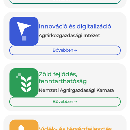
Innováció és digitalizáció
Agrárközgazdasági Intézet
Bővebben
Zöld fejlődés,
fenntarthatóság
Nemzeti Agrárgazdasági Kamara
Bővebben
Vidék- és térségfejlesztés