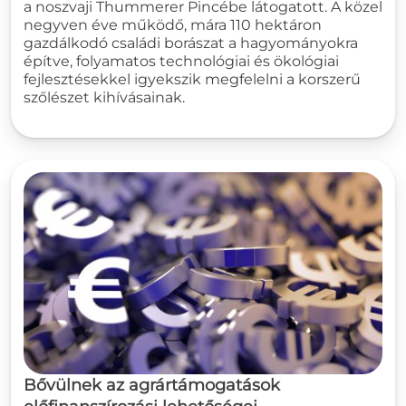
a noszvaji Thummerer Pincébe látogatott. A közel
negyven éve működő, mára 110 hektáron
gazdálkodó családi borászat a hagyományokra
építve, folyamatos technológiai és ökológiai
fejlesztésekkel igyekszik megfelelni a korszerű
szőlészet kihívásainak.
Bővülnek az agrártámogatások