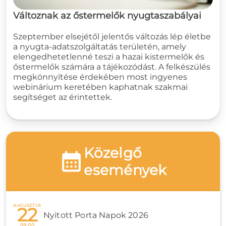
Változnak az őstermelők nyugtaszabályai
Szeptember elsejétől jelentős változás lép életbe
a nyugta-adatszolgáltatás területén, amely
elengedhetetlenné teszi a hazai kistermelők és
őstermelők számára a tájékozódást. A felkészülés
megkönnyítése érdekében most ingyenes
webinárium keretében kaphatnak szakmai
segítséget az érintettek.
Közelgő
események
AUGUSZTUS
22
Nyitott Porta Napok 2026
09:00