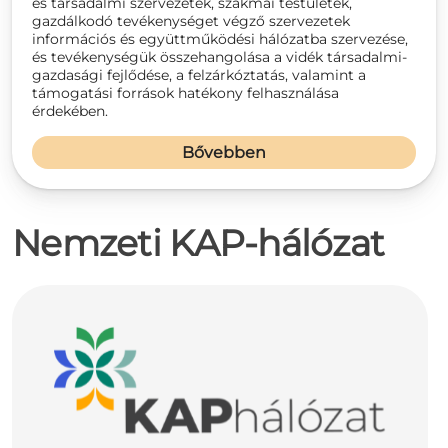
és társadalmi szervezetek, szakmai testületek,
gazdálkodó tevékenységet végző szervezetek
információs és együttműködési hálózatba szervezése,
és tevékenységük összehangolása a vidék társadalmi-
gazdasági fejlődése, a felzárkóztatás, valamint a
támogatási források hatékony felhasználása
érdekében.
Bővebben
Nemzeti KAP-hálózat