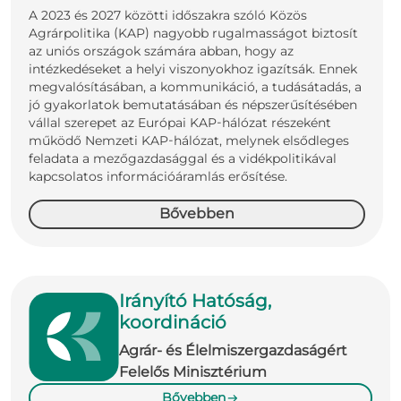
A 2023 és 2027 közötti időszakra szóló Közös
Agrárpolitika (KAP) nagyobb rugalmasságot biztosít
az uniós országok számára abban, hogy az
intézkedéseket a helyi viszonyokhoz igazítsák. Ennek
megvalósításában, a kommunikáció, a tudásátadás, a
jó gyakorlatok bemutatásában és népszerűsítésében
vállal szerepet az Európai KAP-hálózat részeként
működő Nemzeti KAP-hálózat, melynek elsődleges
feladata a mezőgazdasággal és a vidékpolitikával
kapcsolatos információáramlás erősítése.
Bővebben
Irányító Hatóság,
koordináció
Agrár- és Élelmiszergazdaságért
Felelős Minisztérium
Bővebben