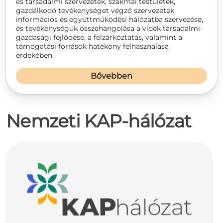
és társadalmi szervezetek, szakmai testületek,
gazdálkodó tevékenységet végző szervezetek
információs és együttműködési hálózatba szervezése,
és tevékenységük összehangolása a vidék társadalmi-
gazdasági fejlődése, a felzárkóztatás, valamint a
támogatási források hatékony felhasználása
érdekében.
Bővebben
Nemzeti KAP-hálózat