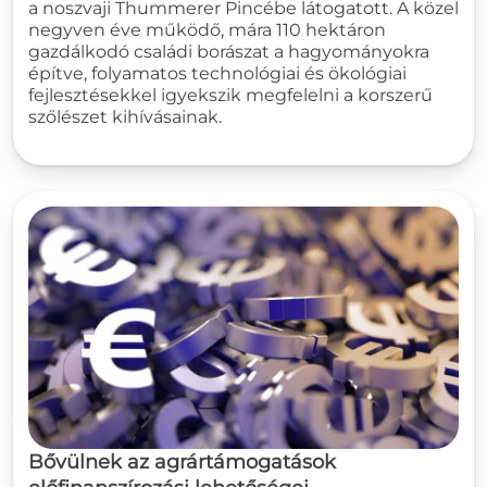
a noszvaji Thummerer Pincébe látogatott. A közel
negyven éve működő, mára 110 hektáron
gazdálkodó családi borászat a hagyományokra
építve, folyamatos technológiai és ökológiai
fejlesztésekkel igyekszik megfelelni a korszerű
szőlészet kihívásainak.
Bővülnek az agrártámogatások