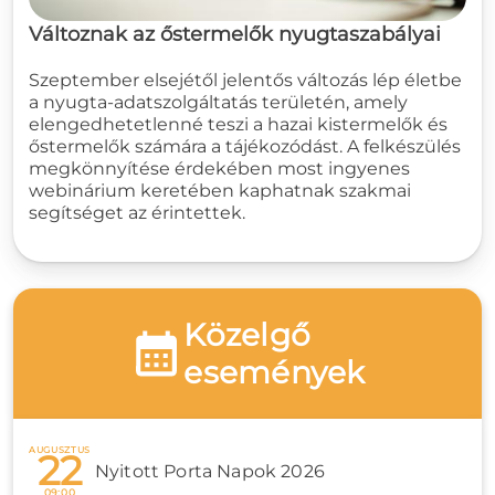
Változnak az őstermelők nyugtaszabályai
Szeptember elsejétől jelentős változás lép életbe
a nyugta-adatszolgáltatás területén, amely
elengedhetetlenné teszi a hazai kistermelők és
őstermelők számára a tájékozódást. A felkészülés
megkönnyítése érdekében most ingyenes
webinárium keretében kaphatnak szakmai
segítséget az érintettek.
Közelgő
események
AUGUSZTUS
22
Nyitott Porta Napok 2026
09:00