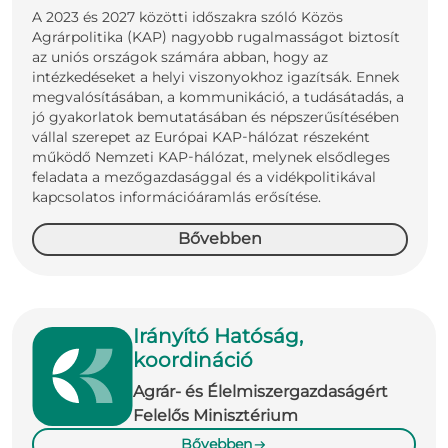
A 2023 és 2027 közötti időszakra szóló Közös
Agrárpolitika (KAP) nagyobb rugalmasságot biztosít
az uniós országok számára abban, hogy az
intézkedéseket a helyi viszonyokhoz igazítsák. Ennek
megvalósításában, a kommunikáció, a tudásátadás, a
jó gyakorlatok bemutatásában és népszerűsítésében
vállal szerepet az Európai KAP-hálózat részeként
működő Nemzeti KAP-hálózat, melynek elsődleges
feladata a mezőgazdasággal és a vidékpolitikával
kapcsolatos információáramlás erősítése.
Bővebben
Irányító Hatóság,
koordináció
Agrár- és Élelmiszergazdaságért
Felelős Minisztérium
Bővebben