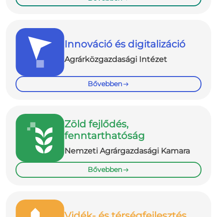
Innováció és digitalizáció
Agrárközgazdasági Intézet
Bővebben
Zöld fejlődés,
fenntarthatóság
Nemzeti Agrárgazdasági Kamara
Bővebben
Vidék- és térségfejlesztés