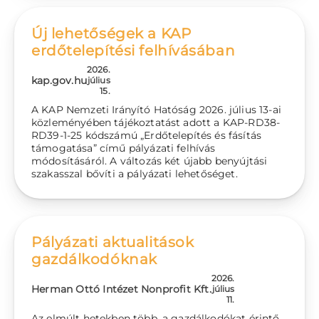
Új lehetőségek a KAP
erdőtelepítési felhívásában
2026.
kap.gov.hu
július
15.
A KAP Nemzeti Irányító Hatóság 2026. július 13-ai
közleményében tájékoztatást adott a KAP-RD38-
RD39-1-25 kódszámú „Erdőtelepítés és fásítás
támogatása” című pályázati felhívás
módosításáról. A változás két újabb benyújtási
szakasszal bővíti a pályázati lehetőséget.
Pályázati aktualitások
gazdálkodóknak
2026.
Herman Ottó Intézet Nonprofit Kft.
július
11.
Az elmúlt hetekben több, a gazdálkodókat érintő