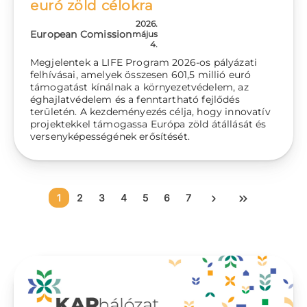
euró zöld célokra
2026.
European Comission
május
4.
Megjelentek a LIFE Program 2026-os pályázati
felhívásai, amelyek összesen 601,5 millió euró
támogatást kínálnak a környezetvédelem, az
éghajlatvédelem és a fenntartható fejlődés
területén. A kezdeményezés célja, hogy innovatív
projektekkel támogassa Európa zöld átállását és
versenyképességének erősítését.
Oldalszámozás
Jelenlegi oldal
Oldal
Oldal
Oldal
Oldal
Oldal
Oldal
Következő oldal
Utolsó oldal
1
2
3
4
5
6
7