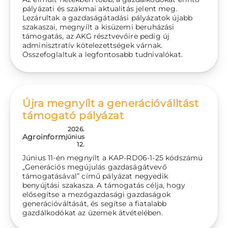
pályázati és szakmai aktualitás jelent meg.
Lezárultak a gazdaságátadási pályázatok újabb
szakaszai, megnyílt a kisüzemi beruházási
támogatás, az AKG résztvevőire pedig új
adminisztratív kötelezettségek várnak.
Összefoglaltuk a legfontosabb tudnivalókat.
Újra megnyílt a generációválltást
támogató pályázat
2026.
Agroinform
június
12.
Június 11-én megnyílt a KAP-RD06-1-25 kódszámú
„Generációs megújulás gazdaságátvevő
támogatásával” című pályázat negyedik
benyújtási szakasza. A támogatás célja, hogy
elősegítse a mezőgazdasági gazdaságok
generációváltását, és segítse a fiatalabb
gazdálkodókat az üzemek átvételében.