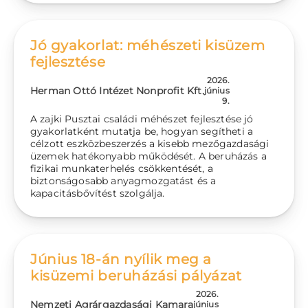
Jó gyakorlat: méhészeti kisüzem
fejlesztése
2026.
Herman Ottó Intézet Nonprofit Kft.
június
9.
A zajki Pusztai családi méhészet fejlesztése jó
gyakorlatként mutatja be, hogyan segítheti a
célzott eszközbeszerzés a kisebb mezőgazdasági
üzemek hatékonyabb működését. A beruházás a
fizikai munkaterhelés csökkentését, a
biztonságosabb anyagmozgatást és a
kapacitásbővítést szolgálja.
Június 18-án nyílik meg a
kisüzemi beruházási pályázat
2026.
Nemzeti Agrárgazdasági Kamara
június