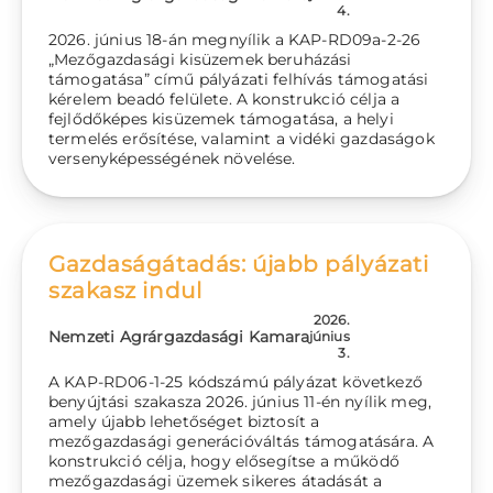
4.
2026. június 18-án megnyílik a KAP-RD09a-2-26
„Mezőgazdasági kisüzemek beruházási
támogatása” című pályázati felhívás támogatási
kérelem beadó felülete. A konstrukció célja a
fejlődőképes kisüzemek támogatása, a helyi
termelés erősítése, valamint a vidéki gazdaságok
versenyképességének növelése.
Gazdaságátadás: újabb pályázati
szakasz indul
2026.
Nemzeti Agrárgazdasági Kamara
június
3.
A KAP-RD06-1-25 kódszámú pályázat következő
benyújtási szakasza 2026. június 11-én nyílik meg,
amely újabb lehetőséget biztosít a
mezőgazdasági generációváltás támogatására. A
konstrukció célja, hogy elősegítse a működő
mezőgazdasági üzemek sikeres átadását a