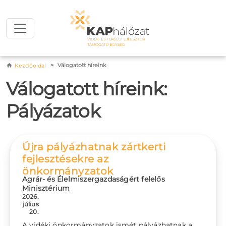
Ugrás a tartalomra
Morzsa
Válogatott híreink
Kezdőoldal
Válogatott híreink:
Pályázatok
Újra pályázhatnak zártkerti
fejlesztésekre az
önkormányzatok
Agrár- és Élelmiszergazdaságért felelős
Minisztérium
2026.
július
20.
A vidéki önkormányzatok ismét pályázhatnak a