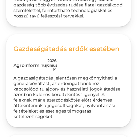
gazdaság több évtizedes tudása fiatal gazdálkodói
szemlélettel, fenntartható technológiákkal és
hosszú távú fejlesztési tervekkel.
Gazdaságátadás erdők esetében
2026.
Agroinform.hu
június
19.
A gazdaságátadás jelentősen megkönnyítheti a
generációváltást, az erdőingatlanokhoz
kapcsolódó tulajdon- és használati jogok átadása
azonban különös körültekintést igényel. A
feleknek már a szerződéskötés előtt érdemes
áttekinteniük a jogosultságokat, nyilvántartási
feltételeket és esetleges támogatási
kötelezettségeket.