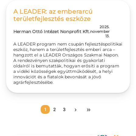
A LEADER: az emberarcú
területfejlesztés eszköze
2025.
Herman Ottó Intézet Nonprofit Kft.
november
13.
A LEADER program nem csupán fejlesztéspolitikai
eszköz, hanem a területfejlesztés emberi arca –
hangzott el a LEADER Országos Szakmai Napon.
A rendezvényen szakpolitikai és gyakorlati
oldalról is bemutatták, hogyan erősíti a program
a vidéki közösségek együttműködését, a helyi
innovációt és a fiatalok bevonását a jövő
agrárfejlesztésébe.
Oldalszámozás
Jelenlegi oldal
Oldal
Oldal
Következő oldal
Utolsó oldal
1
2
3