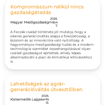
Kompromisszum nélkül nincs
gazdaságátadás
2026.
Magyar Mezőgazdaság
május
7.
A Feczák család története jól mutatja, hogy a
sikeres generációváltás alapja a fokozatosság, a
bizalom és az innovációra való nyitottság. A
hagyományos mezőgazdasági tudás és a modern
technológiai szemlélet összehangolásával olyan
családi gazdaságot építettek, amely képes
alkalmazkodni a piaci és klimatikus kihívásokhoz
is.
Lehetőségek az agrár-
generációváltás útvesztőiben
2026.
Kistermelők Lapja
április
13.