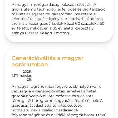
A magyar mezőgazdaság válaszút előtt áll. A
gyors ütemű technológiai fejlődés és digitalizáció
mellett az ágazat munkaerőpiaci összetétele
jelentős átalakulást igényel. A statisztikai adatok
szerint a hazai gazdálkodók közel 60 százaléka 50
év feletti, miközben a 35 év alatti korosztály
aránya 6 százalék körül mozog.
Generációváltás a magyar
agráriumban
2026.
MTI
március
26.
A magyar agráriumban egyre több helyen válik
valósággá a generációváltás, amelyet a fiatal
gazdák növekvő elköteleződése és a célzott
támogatási programok egyaránt ösztönöznek. A
gazdaságátadást segítő intézkedések
hozzájárulnak a családi gazdaságok
folytonosságához és a vidéki térségek hosszú távú