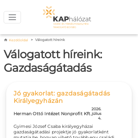
Ugrás a tartalomra
Morzsa
Válogatott híreink
Kezdőoldal
Válogatott híreink:
Gazdaságátadás
Jó gyakorlat: gazdaságátadás
Királyegyházán
2026.
Herman Ottó Intézet Nonprofit Kft.
július
4.
Gyimesi József Csaba királyegyházai
gazdaságátadási projektje jó gyakorlatként
mutatja be, hogyan vihető tovább egy családi