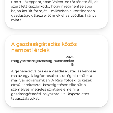
riport középpontjában Valentine története áll, aki
azért lett gazdálkodó, hogy megmentse apja
bajba került farmját – miközben a kontinensen
gazdaságok tízezrei tűnnek el az utódlás hiánya
miatt.
A gazdaságátadás közös
nemzeti érdek
2025.
magyarmezogazdasag.hu
november
19.
A generációváltás és a gazdaságátadás kérdése
ma az egyik legfontosabb stratégiai terület a
magyar agráriumban. A Régi földek, új kezek
című kerekasztal-beszélgetésen sikerült a
személyes megélés szintjére emelni a
gazdaságátadási pályázatokkal kapcsolatos
tapasztalatokat.