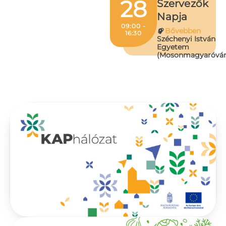
28
Szervezők
Napja
09:00 -
Bővebben
16:30
Széchenyi István
Egyetem
(Mosonmagyaróvár