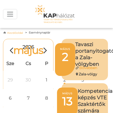
Ugrás a tartalomra
Morzsa
Eseménynaptár
Kezdőoldal
Tavaszi
május
2026
MÁJUS
portanyitogat
2
a Zala-
Sze
Cs
P
Szo
V
völgyben
Bővebben
Zala-völgy
29
30
1
2
3
Kompetencia
MÁJUS
13
képzés VTE
6
7
8
9
10
Szaktértők
számára