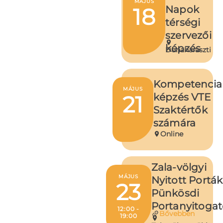
MÁJUS
18
Napok
térségi
szervezői
képzés
Dunaharaszti
Kompetencia
MÁJUS
21
képzés VTE
Szaktértők
számára
Online
Zala-völgyi
MÁJUS
Nyitott Porták
23
Pünkösdi
Portanyitoga
12:00 -
Bővebben
19:00