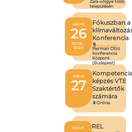
Zala-völgye több
településén
Fókuszban a
MÁJUS
26
klímaváltozá
Konferencia
10:00 -
Bővebben
15:00
Herman Ottó
Konferencia
Központ
(Budapest)
Kompetenci
MÁJUS
27
képzés VTE
Szaktértők
számára
Online
REL
MÁJUS