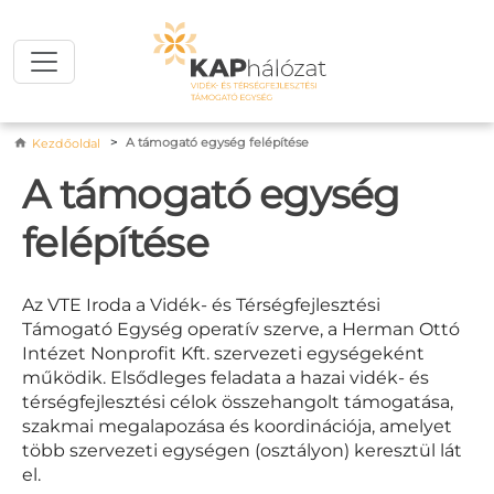
Ugrás a tartalomra
Morzsa
A támogató egység felépítése
Kezdőoldal
A támogató egység
felépítése
Az VTE Iroda a Vidék- és Térségfejlesztési
Támogató Egység operatív szerve, a Herman Ottó
Intézet Nonprofit Kft. szervezeti egységeként
működik. Elsődleges feladata a hazai vidék- és
térségfejlesztési célok összehangolt támogatása,
szakmai megalapozása és koordinációja, amelyet
több szervezeti egységen (osztályon) keresztül lát
el.