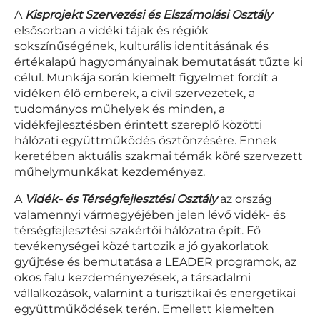
A
Kisprojekt Szervezési és Elszámolási Osztály
elsősorban a vidéki tájak és régiók
sokszínűségének, kulturális identitásának és
értékalapú hagyományainak bemutatását tűzte ki
célul. Munkája során kiemelt figyelmet fordít a
vidéken élő emberek, a civil szervezetek, a
tudományos műhelyek és minden, a
vidékfejlesztésben érintett szereplő közötti
hálózati együttműködés ösztönzésére. Ennek
keretében aktuális szakmai témák köré szervezett
műhelymunkákat kezdeményez.
A
Vidék- és Térségfejlesztési Osztály
az ország
valamennyi vármegyéjében jelen lévő vidék- és
térségfejlesztési szakértői hálózatra épít. Fő
tevékenységei közé tartozik a jó gyakorlatok
gyűjtése és bemutatása a LEADER programok, az
okos falu kezdeményezések, a társadalmi
vállalkozások, valamint a turisztikai és energetikai
együttműködések terén. Emellett kiemelten