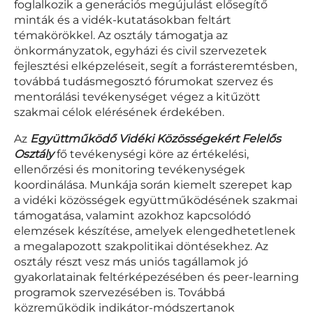
foglalkozik a generációs megújulást elősegítő
minták és a vidék-kutatásokban feltárt
témakörökkel. Az osztály támogatja az
önkormányzatok, egyházi és civil szervezetek
fejlesztési elképzeléseit, segít a forrásteremtésben,
továbbá tudásmegosztó fórumokat szervez és
mentorálási tevékenységet végez a kitűzött
szakmai célok elérésének érdekében.
Az
Együttműködő Vidéki Közösségekért Felelős
Osztály
fő tevékenységi köre az értékelési,
ellenőrzési és monitoring tevékenységek
koordinálása. Munkája során kiemelt szerepet kap
a vidéki közösségek együttműködésének szakmai
támogatása, valamint azokhoz kapcsolódó
elemzések készítése, amelyek elengedhetetlenek
a megalapozott szakpolitikai döntésekhez. Az
osztály részt vesz más uniós tagállamok jó
gyakorlatainak feltérképezésében és peer-learning
programok szervezésében is. Továbbá
közreműködik indikátor-módszertanok