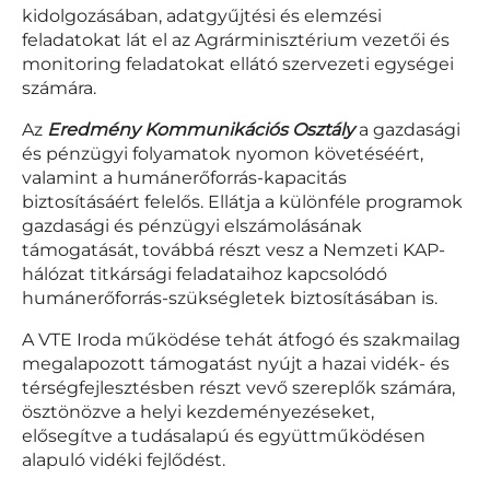
kidolgozásában, adatgyűjtési és elemzési
feladatokat lát el az Agrárminisztérium vezetői és
monitoring feladatokat ellátó szervezeti egységei
számára.
Az
Eredmény Kommunikációs Osztály
a gazdasági
és pénzügyi folyamatok nyomon követéséért,
valamint a humánerőforrás-kapacitás
biztosításáért felelős. Ellátja a különféle programok
gazdasági és pénzügyi elszámolásának
támogatását, továbbá részt vesz a Nemzeti KAP-
hálózat titkársági feladataihoz kapcsolódó
humánerőforrás-szükségletek biztosításában is.
A VTE Iroda működése tehát átfogó és szakmailag
megalapozott támogatást nyújt a hazai vidék- és
térségfejlesztésben részt vevő szereplők számára,
ösztönözve a helyi kezdeményezéseket,
elősegítve a tudásalapú és együttműködésen
alapuló vidéki fejlődést.