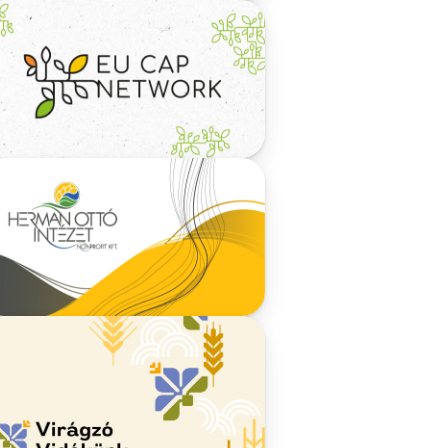
g
 A
en