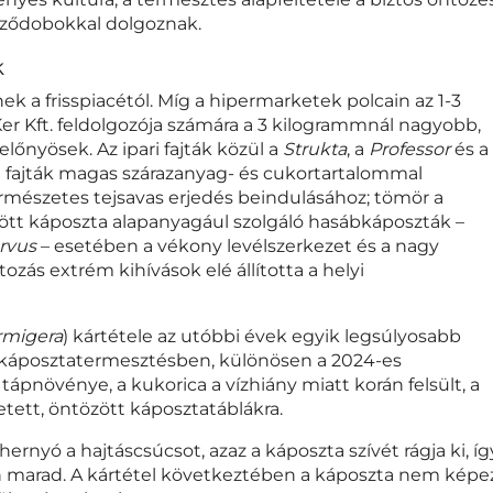
töződobokkal dolgoznak.
k
ek a frisspiacétól. Míg a hipermarketek polcain az 1-3
er Kft. feldolgozója számára a 3 kilogrammnál nagyobb,
előnyösek. Az ipari fajták közül a
Strukta
, a
Professor
és a
a fajták magas szárazanyag- és cukortartalommal
rmészetes tejsavas erjedés beindulásához; tömör a
öltött káposzta alapanyagául szolgáló hasábkáposzták –
rvus
– esetében a vékony levélszerkezet és a nagy
ozás extrém kihívások elé állította a helyi
rmigera
) kártétele az utóbbi évek egyik legsúlyosabb
i káposztatermesztésben, különösen a 2024-es
ápnövénye, a kukorica a vízhiány miatt korán felsült, a
etett, öntözött káposztatáblákra.
rnyó a hajtáscsúcsot, azaz a káposzta szívét rágja ki, íg
an marad. A kártétel következtében a káposzta nem képe