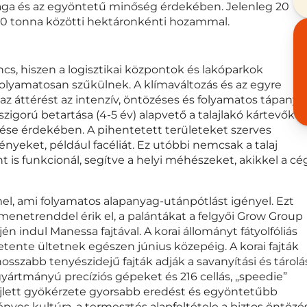
sága és az egyöntetű minőség érdekében. Jelenleg 20
00 tonna közötti hektáronkénti hozammal.
cs, hiszen a logisztikai központok és lakóparkok
olyamatosan szűkülnek. A klímaváltozás és az egyre
z áttérést az intenzív, öntözéses és folyamatos tápanya
zigorú betartása (4-5 év) alapvető a talajlakó kártevők é
ése érdekében. A pihentetett területeket szerves
nyeket, például facéliát. Ez utóbbi nemcsak a talaj
 is funkcionál, segítve a helyi méhészeket, akikkel a cé
l, ami folyamatos alapanyag-utánpótlást igényel. Ezt
menetrenddel érik el, a palántákat a felgyői Grow Group
jén indul Manessa fajtával. A korai állományt fátyolfóliás
hetente ültetnek egészen június közepéig. A korai fajták
hosszabb tenyészidejű fajták adják a savanyítási és tárolá
gyártmányú precíziós gépeket és 216 cellás, „speedie”
ejlett gyökérzete gyorsabb eredést és egyöntetűbb
ényes kultúra, a termesztés alapfeltétele a biztos öntözé