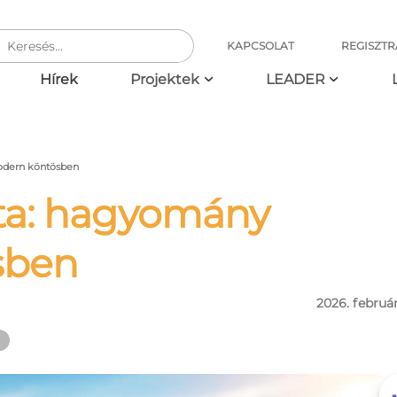
KAPCSOLAT
REGISZTR
ció
Hírek
Projektek
LEADER
odern köntösben
zta: hagyomány
sben
2026. február