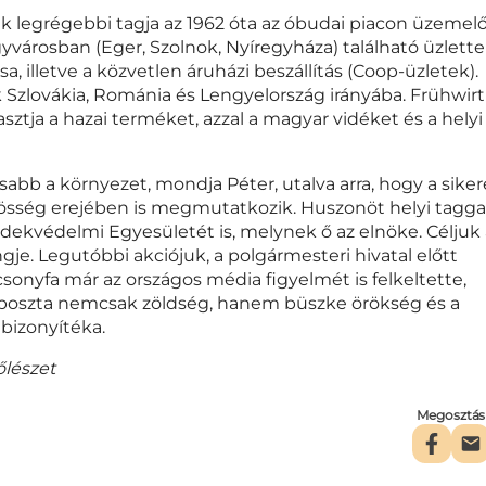
ek legrégebbi tagja az 1962 óta az óbudai piacon üzemel
városban (Eger, Szolnok, Nyíregyháza) található üzlettel
, illetve a közvetlen áruházi beszállítás (Coop-üzletek).
k Szlovákia, Románia és Lengyelország irányába. Frühwir
asztja a hazai terméket, azzal a magyar vidéket és a helyi
abb a környezet, mondja Péter, utalva arra, hogy a siker
össég erejében is megmutatkozik. Huszonöt helyi tagga
ekvédelmi Egyesületét is, melynek ő az elnöke. Céljuk 
je. Legutóbbi akciójuk, a polgármesteri hivatal előtt
rácsonyfa már az országos média figyelmét is felkeltette,
áposzta nemcsak zöldség, hanem büszke örökség és a
bizonyítéka.
őlészet
Megosztás