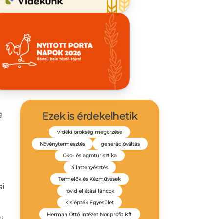
g-
s
g
Ezek is érdekelhetik
Vidéki örökség megörzése
Növénytermesztés
generációváltás
Öko- és agroturisztika
állattenyésztés
Termelők és Kézművesek
si
rövid ellátási láncok
Kislépték Egyesület
Herman Ottó Intézet Nonprofit Kft.
si