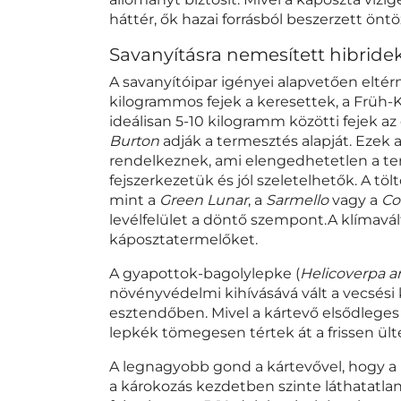
háttér, ők hazai forrásból beszerzett ön
Savanyításra nemesített hibride
A savanyítóipar igényei alapvetően eltérn
kilogrammos fejek a keresettek, a Früh-K
ideálisan 5-10 kilogramm közötti fejek az 
Burton
adják a termesztés alapját. Ezek 
rendelkeznek, ami elengedhetetlen a te
fejszerkezetük és jól szeletelhetők. A t
mint a
Green Lunar
, a
Sarmello
vagy a
Co
levélfelület a döntő szempont.A klímavált
káposztatermelőket.
A
gyapottok-bagolylepke
(
Helicoverpa a
növényvédelmi kihívásává vált a vecsés
esztendőben. Mivel a kártevő elsődleges t
lepkék tömegesen tértek át a frissen ült
A legnagyobb gond a kártevővel, hogy a he
a károkozás kezdetben szinte láthatatl