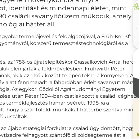
, identitást és mindennapi életet, mint
 90 családi savanyítóüzem működik, amely
ógiai háttér áll.
agyobb termelőjével és feldolgozójával, a Früh-Ker Kft.
gyományról, korszerű termesztéstechnológiáról és a
s, az 1786-os újratelepítéskor Grassalkovich Antal herce
 akik élen jártak a földművelésben. Frühwirth Péter
ának, akik az elsők között telepedtek le a környéken. A
v alatt fennmaradt, a fahordóban érlelt savanyút mára
ológia. Az egykori Gödöllői Agrártudományi Egyetem
gzése után Péter 1994-ben csatlakozott a családi céghez.
os termékfejlesztés hamar beérett: 1998-ra a
lt, hogy a szántóföldi munkákat háttérbe szorítva mind
fókuszáltak.
z újabb stratégiai fordulat: a család úgy döntött, hogy a
évtizedre felhagyott szántóföldi zöldségtermelést a