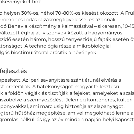
sökevényeket hoz.
 helyen 30%-os, néhol 70-80%-os kiesést okozott. A Frü
xferomoncsapdás rajzásmegfigyeléssel és azonnali
ódó Benevia készítmény alkalmazásával – sikeresen, 10-1
egváltozott éghajlati viszonyok között a hagyományos
idő esetén három, hosszú tenyészidejű fajták esetén ö
tonságot. A technológia része a mikrobiológiai
lgás biostimulátorral erősítik a növények
fejlesztés
pesített. Az ipari savanyításra szánt árunál elvárás a
ást preferálják. A hatékonyságot magyar fejlesztésű
 a földön vágják és tisztítják a fejeket, amelyeket a szal
üszöbölve a szennyeződést. Jelenleg konténeres, kültéri
 ponyvákkal, ami márciusig biztosítja az alapanyagot.
t légterű hűtőház megépítése, amivel megoldható lenne a
romlás nélkül, és így az év minden napján helyi káposz