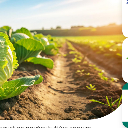
 egyetlen növénykultúra annyira