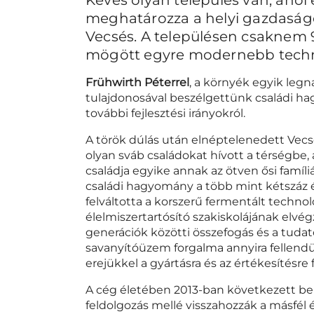
meghatározza a helyi gazdaságot
Vecsés. A településen csaknem
mögött egyre modernebb technol
Frühwirth Péterrel
, a környék egyik legn
tulajdonosával beszélgettünk családi ha
további fejlesztési irányokról.
A török dúlás után elnéptelenedett Vecsé
olyan sváb családokat hívott a térségbe,
családja egyike annak az ötven ősi famíli
családi hagyomány a több mint kétszáz é
felváltotta a korszerű fermentált techn
élelmiszertartósító szakiskolájának elvé
generációk közötti összefogás és a tudat
savanyítóüzem forgalma annyira fellendü
erejükkel a gyártásra és az értékesítésre 
A cég életében 2013-ban következett be a
feldolgozás mellé visszahozzák a másfél 