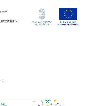
ÁCIÓ
Letöltés
 7.