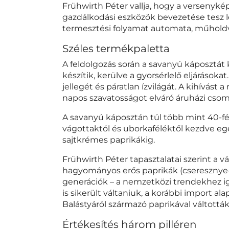
Frühwirth Péter vallja, hogy a versenyké
gazdálkodási eszközök bevezetése tesz le
termesztési folyamat automata, műholdv
Széles termékpaletta
A feldolgozás során a savanyú káposztát
készítik, kerülve a gyorsérlelő eljárásoka
jellegét és páratlan ízvilágát. A kihívás
napos szavatosságot elváró áruházi csom
A savanyú káposztán túl több mint 40-fé
vágottaktól és uborkaféléktől kezdve eg
sajtkrémes paprikákig.
Frühwirth Péter tapasztalatai szerint a v
hagyományos erős paprikák (cseresznye- 
generációk – a nemzetközi trendekhez ig
is sikerült váltaniuk, a korábbi import 
Balástyáról származó paprikával váltották 
Értékesítés három pilléren