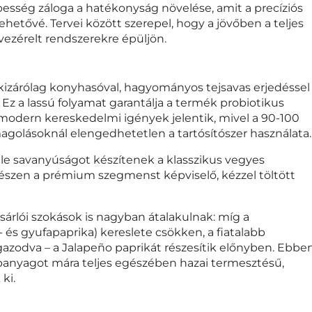
pesség záloga a hatékonyság növelése, amit a precíziós
hetővé. Tervei között szerepel, hogy a jövőben a teljes
ezérelt rendszerekre épüljön.
 kizárólag konyhasóval, hagyományos tejsavas erjedéssel
t. Ez a lassú folyamat garantálja a termék probiotikus
t a modern kereskedelmi igények jelentik, mivel a 90-100
agolásoknál elengedhetetlen a tartósítószer használata.
le savanyúságot készítenek a klasszikus vegyes
észen a prémium szegmenst képviselő, kézzel töltött
ásárlói szokások is nagyban átalakulnak: míg a
és gyufapaprika) kereslete csökken, a fiatalabb
azodva – a Jalapeño paprikát részesítik előnyben. Ebbe
alapanyagot mára teljes egészében hazai termesztésű,
ki.