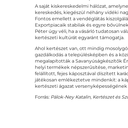
A saját kiskereskedelmi hálózat, amelyn
kereskedés, kiegészül néhány vidéki nagy
Fontos emellett a vendéglátás kiszolgálása
Exportpiacaik stabilak és egyre bővülne
Péter úgy véli, ha a vásárló tudatosan vál
kertészeti kultúrát egyaránt támogatja.
Ahol kertészet van, ott mindig mosolygós
gazdálkodás a településképben és a köz
megalapították a Savanyúságkészítők Érd
helyi termékek népszerűsítése, marketing
felállított, fejes káposztával díszített ka
játékosan emlékeztetve mindenkit: a k
kertészeti ágazat versenyképességének 
Forrás:
Pálok-Ney Katalin,
Kertészet és Sz