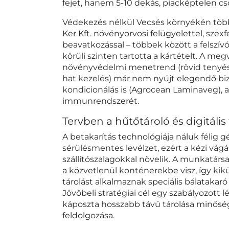
fejet, hanem 5-10 dekás, piacképtelen c
Védekezés nélkül Vecsés környékén több
Ker Kft. növényorvosi felügyelettel, sze
beavatkozással – többek között a felszív
körüli szinten tartotta a kártételt. A m
növényvédelmi menetrend (rövid tenyész
hat kezelés) már nem nyújt elegendő biz
kondicionálás is (Agrocean Laminaveg), a
immunrendszerét.
Tervben a hűtőtároló és digitális 
A betakarítás technológiája náluk félig gé
sérülésmentes levélzet, ezért a kézi vág
szállítószalagokkal növelik. A munkatársak
a közvetlenül konténerekbe visz, így kik
tárolást alkalmaznak speciális bálatakaró
Jövőbeli stratégiai cél egy szabályozot
káposzta hosszabb távú tárolása minőség
feldolgozása.