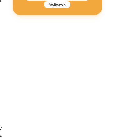
Védjegyek
y
z