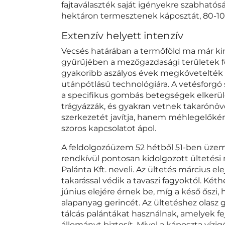
fajtaválaszték saját igényekre szabható
hektáron termesztenek káposztát, 80-1
Extenzív helyett intenzív
Vecsés határában a termőföld ma már kin
gyűrűjében a mezőgazdasági területek f
gyakoribb aszályos évek megkövetelték a
utánpótlású technológiára. A vetésforgó s
a specifikus gombás betegségek elkerül
trágyázzák, és gyakran vetnek takarónövé
szerkezetét javítja, hanem méhlegelőként
szoros kapcsolatot ápol.
A feldolgozóüzem 52 hétből 51-ben üzeme
rendkívül pontosan kidolgozott ültetési 
Palánta Kft. neveli. Az ültetés március ele
takarással védik a tavaszi fagyoktól. Két
június elejére érnek be, míg a késő őszi, 
alapanyag gerincét. Az ültetéshez olasz 
tálcás palántákat használnak, amelyek f
állományt biztosít. Mivel a káposzta vízig