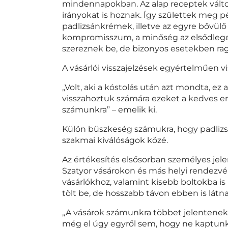
mindennapokban. Az alap receptek változ
irányokat is hoznak. Így születtek me
padlizsánkrémek, illetve az egyre bővülő
kompromisszum, a minőség az elsődlege
szereznek be, de bizonyos esetekben rag
A vásárlói visszajelzések egyértelműen v
„Volt, aki a kóstolás után azt mondta, ez
visszahoztuk számára ezeket a kedves em
számunkra” – emelik ki.
Külön büszkeség számukra, hogy padlizs
szakmai kiválóságok közé.
Az értékesítés elsősorban személyes jele
Szatyor vásárokon és más helyi rendezvé
vásárlókhoz, valamint kisebb boltokba i
tölt be, de hosszabb távon ebben is látn
„A vásárok számunkra többet jelentenek 
még el úgy egyről sem, hogy ne kaptunk 