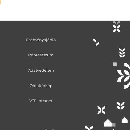
Eseményajánló
Impressszum
Adatvédelem
Oldaltérkép
VTE Intranet