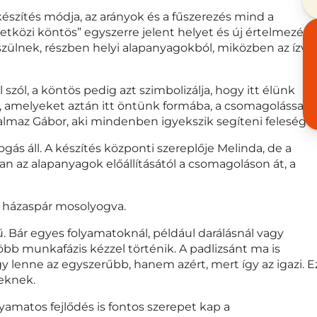
lkészítés módja, az arányok és a fűszerezés mind a
közi köntös” egyszerre jelent helyet és új értelmezést.
ülnek, részben helyi alapanyagokból, miközben az ízvil
zól, a köntös pedig azt szimbolizálja, hogy itt élünk
t, amelyeket aztán itt öntünk formába, a csomagolással
galmaz Gábor, aki mindenben igyekszik segíteni feleségét
ás áll. A készítés központi szereplője Melinda, de a
an az alapanyagok előállításától a csomagoláson át, a
 házaspár mosolyogva.
Bár egyes folyamatoknál, például darálásnál vagy
öbb munkafázis kézzel történik. A padlizsánt ma is
y lenne az egyszerűbb, hanem azért, mert így az igazi. E
keknek.
matos fejlődés is fontos szerepet kap a