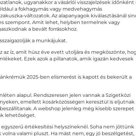
atlanok, ugyanakkor a vásárlói visszajelzések időnként 
g például a fokhagymás vagy medvehagymás
 zakuszka-változatok. Az alapanyagok kiválasztásánál sin
s szempont. Amit lehet, helyben termelnek vagy
aszkodnak a bevált forrásokhoz.
isszaigazolják a munkájukat.
 az az íz, amit húsz éve evett utoljára és megköszönte, ho
lékeket. Ezek azok a pillanatok, amik igazán kedvesek
ánkrémük 2025-ben elismerést is kapott és bekerült a
nléten alapul. Rendszeresen jelen vannak a Szigetközi
nyeken, emellett kosárközösségen keresztül is eljutnak 
s beszállítanak. A webshop jelenleg még kisebb szerepet
ak lehetőséget.
egyszerű értékesítési helyszíneknél. Soha nem jöttünk
volna valami pluszt. Ha mást nem, egy jó beszélgetést,