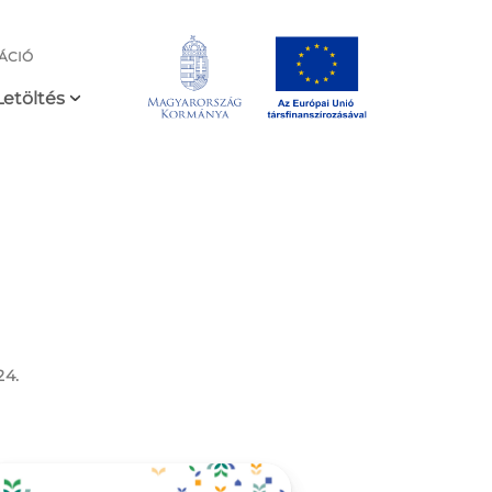
ÁCIÓ
Letöltés
24.