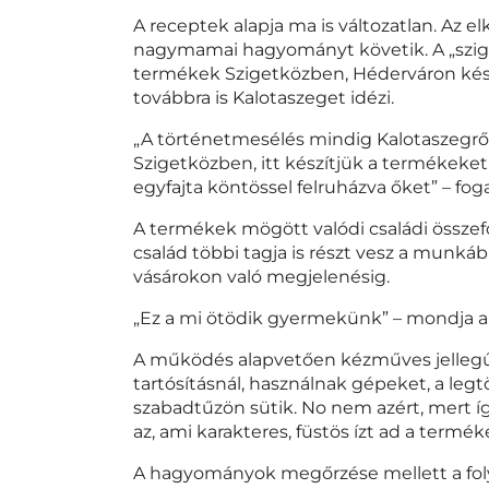
A receptek alapja ma is változatlan. Az e
nagymamai hagyományt követik. A „sziget
termékek Szigetközben, Héderváron kész
továbbra is Kalotaszeget idézi.
„A történetmesélés mindig Kalotaszegről s
Szigetközben, itt készítjük a termékeke
egyfajta köntössel felruházva őket” – fo
A termékek mögött valódi családi összefog
család többi tagja is részt vesz a munkáb
vásárokon való megjelenésig.
„Ez a mi ötödik gyermekünk” – mondja a
A működés alapvetően kézműves jellegű. 
tartósításnál, használnak gépeket, a legt
szabadtűzön sütik. No nem azért, mert íg
az, ami karakteres, füstös ízt ad a termé
A hagyományok megőrzése mellett a folya