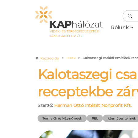
Ugrás a tartalomra
Fő navigá
Rólunk
Morzsa
Hírek
Kalotaszegi családi emlékek rec
Kezdőoldal
Kalotaszegi cs
receptekbe zár
Szerző:
Herman Ottó Intézet Nonprofit Kft.
Termelők és Kézművesek
REL
kézműves termék