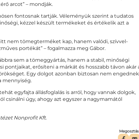
érő arcot” – mondják.
sen fontosnak tartják. Véleményük szerint a tudatos
inőségi, kézzel készült termékeket és értékelik azt a
gy itt nem tömegterméket kap, hanem valódi, szívvel-
ézműves portékát” – fogalmazza meg Gábor.
vábbra sem a tömeggyártás, hanem a stabil, minőségi
ési pontjaikat, erősíteni a márkát és hosszabb távon akár 
z örökséget. Egy dolgot azonban biztosan nem engednek
a mennyiség.
ehát egyfajta állásfoglalás is arról, hogy vannak dolgok,
jól csinálni úgy, ahogy azt egyszer a nagymamától
ézet Nonprofit Kft.
Megosztás