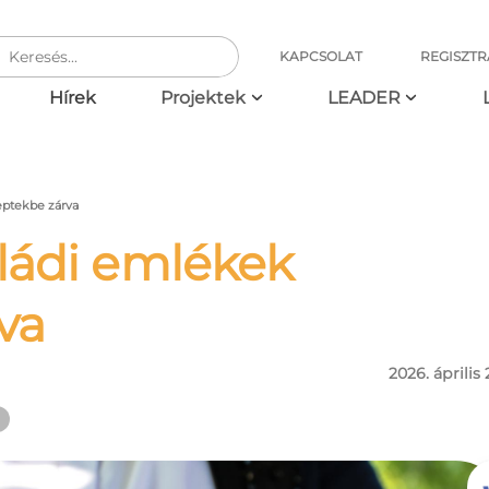
KAPCSOLAT
REGISZTR
ció
Hírek
Projektek
LEADER
eptekbe zárva
aládi emlékek
va
2026. április 