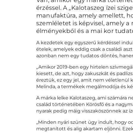
érzéssel. A „Kalotaszeg ízei szi
manufaktúra, amely amellett, ho
szemléletet is képvisel, amely 
élményekből és a mai kor tudato
A kezdetek egy egyszerű kérdéssel indult
ételek, amelyek eddig csak a családi asz
azonban nem egy tudatos döntés, hanem
„Amikor 2019-ben egy hirtelen szívmegá
kiesett, de azt, hogy zakuszkát és padli
éreztük, ez egy jel, amit nem véletlenül 
Melinda, a termékek megálmodója és kés
A márka lelke Kalotaszeg, ami számára ne
család történetében Körösfő és a nagyma
nyarak pedig máig visszaköszönnek az í
„Minden nyári szünet úgy indult, hogy
megtanított és alig akartam eljönni. Eze