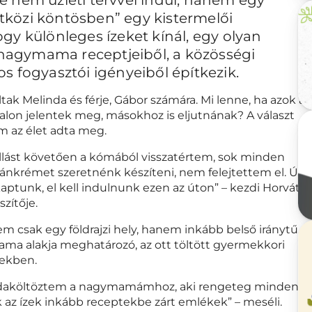
getközi köntösben” egy kistermelői
gy különleges ízeket kínál, egy olyan
a nagymama receptjeiből, a közösségi
s fogyasztói igényeiből építkezik.
ak Melinda és férje, Gábor számára. Mi lenne, ha azok az
talon jelentek meg, másokhoz is eljutnának? A választ
 az élet adta meg.
llást követően a kómából visszatértem, sok minden
zsánkrémet szeretnénk készíteni, nem felejtettem el. Úgy
kaptunk, el kell indulnunk ezen az úton” – kezdi Horváth
zítője.
m csak egy földrajzi hely, hanem inkább belső iránytű. A
ma alakja meghatározó, az ott töltött gyermekkori
zekben.
 odaköltöztem a nagymamámhoz, aki rengeteg mindenre
k az ízek inkább receptekbe zárt emlékek” – meséli.