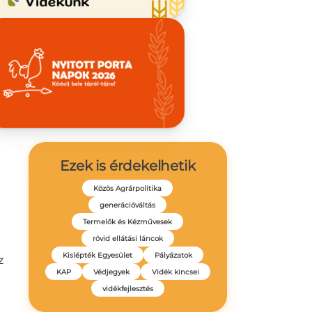
 A
ág
.
Ezek is érdekelhetik
Közös Agrárpolitika
generációváltás
Termelők és Kézművesek
rövid ellátási láncok
Kislépték Egyesület
Pályázatok
z
KAP
Védjegyek
Vidék kincsei
vidékfejlesztés