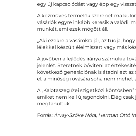
egy új kapcsolódást vagy épp egy visszat
A kézműves termelők szerepét ma különö
vásárlók egyre inkább keresik a valódi, m
munkát, ami ezek mögött áll.
„Aki ezekre a vásárokra jár, az tudja, ho
lélekkel készült élelmiszert vagy más k
A jövőben a fejlődés iránya számukra to
jelenlét. Szeretnék bővíteni az értékesít
következő generációnak is átadni ezt a
el, a minőség rovására soha nem mehet 
A „Kalotaszeg ízei szigetközi köntösben” t
amiket nem kell újragondolni. Elég csak 
megtanultuk.
Forrás:
Árvay-Szöke Nóra,
Herman Ottó Int