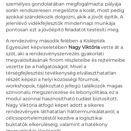
személyes gondolatában megfogalmazta: pályája
során rendszeresen megelőzte a korát, most pedig
azokkal szándékozik dolgozni, akik a jövőt építik. A
jelenlévő vidékfejlesztők mindennapi munkája
pontosan ezt a jövőépítő feladatot testesíti meg.
A rendezvény második felében a Kislépték
Egyesület képviseletében
Nagy Viktória
vette át a
szót, aki a rendezvényszervezés gyakorlati
megvalósításának finom részleteibe és rejtelmeibe
vezette be a hallgatóságot. Mivel a
térségfejlesztési tevékenység elválaszthatatlan
részét képezi a helyi közösségi fórumok,
workshopok, tájékoztató jellegű találkozók magas
színvonalú megszervezése és lebonyolítása, ez a
modul azonnal hasznosítható tudást biztosított.
Nagy Viktória átfogó képet adott a sikeres
rendezvények láthatatlan háttérmunkálatairól, a
célcsoportelemzéstől kezdve a logisztikai
buktatók elkerüléséig, valamint a hatékony
megvalósítás lépéseiről.