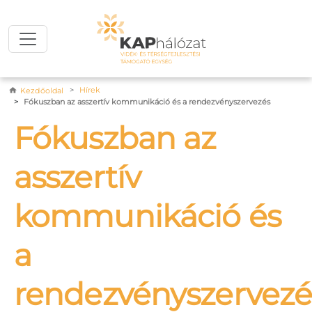
Ugrás a tartalomra
Morzsa
Hírek
Kezdőoldal
Fókuszban az asszertív kommunikáció és a rendezvényszervezés
Fókuszban az
asszertív
kommunikáció és
a
rendezvényszervezé