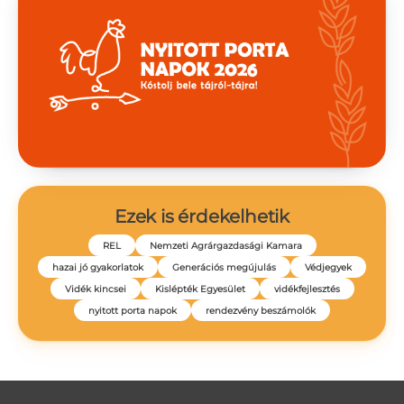
Ezek is érdekelhetik
REL
Nemzeti Agrárgazdasági Kamara
hazai jó gyakorlatok
Generációs megújulás
Védjegyek
Vidék kincsei
Kislépték Egyesület
vidékfejlesztés
nyitott porta napok
rendezvény beszámolók