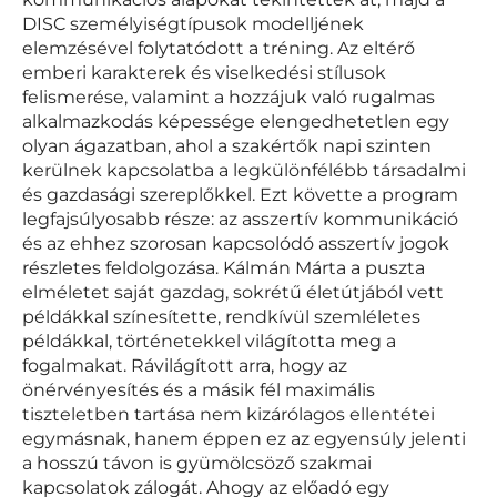
DISC személyiségtípusok modelljének
elemzésével folytatódott a tréning. Az eltérő
emberi karakterek és viselkedési stílusok
felismerése, valamint a hozzájuk való rugalmas
alkalmazkodás képessége elengedhetetlen egy
olyan ágazatban, ahol a szakértők napi szinten
kerülnek kapcsolatba a legkülönfélébb társadalmi
és gazdasági szereplőkkel. Ezt követte a program
legfajsúlyosabb része: az asszertív kommunikáció
és az ehhez szorosan kapcsolódó asszertív jogok
részletes feldolgozása. Kálmán Márta a puszta
elméletet saját gazdag, sokrétű életútjából vett
példákkal színesítette, rendkívül szemléletes
példákkal, történetekkel világította meg a
fogalmakat. Rávilágított arra, hogy az
önérvényesítés és a másik fél maximális
tiszteletben tartása nem kizárólagos ellentétei
egymásnak, hanem éppen ez az egyensúly jelenti
a hosszú távon is gyümölcsöző szakmai
kapcsolatok zálogát. Ahogy az előadó egy