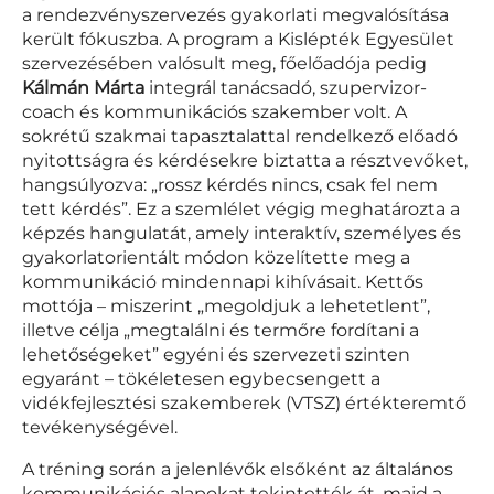
a rendezvényszervezés gyakorlati megvalósítása
került fókuszba. A program a Kislépték Egyesület
szervezésében valósult meg, főelőadója pedig
Kálmán Márta
integrál tanácsadó, szupervizor-
coach és kommunikációs szakember volt. A
sokrétű szakmai tapasztalattal rendelkező előadó
nyitottságra és kérdésekre biztatta a résztvevőket,
hangsúlyozva: „rossz kérdés nincs, csak fel nem
tett kérdés”. Ez a szemlélet végig meghatározta a
képzés hangulatát, amely interaktív, személyes és
gyakorlatorientált módon közelítette meg a
kommunikáció mindennapi kihívásait. Kettős
mottója – miszerint „megoldjuk a lehetetlent”,
illetve célja „megtalálni és termőre fordítani a
lehetőségeket” egyéni és szervezeti szinten
egyaránt – tökéletesen egybecsengett a
vidékfejlesztési szakemberek (VTSZ) értékteremtő
tevékenységével.
A tréning során a jelenlévők elsőként az általános
kommunikációs alapokat tekintették át, majd a