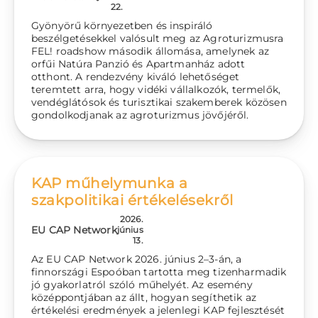
22.
Gyönyörű környezetben és inspiráló
beszélgetésekkel valósult meg az Agroturizmusra
FEL! roadshow második állomása, amelynek az
orfűi Natúra Panzió és Apartmanház adott
otthont. A rendezvény kiváló lehetőséget
teremtett arra, hogy vidéki vállalkozók, termelők,
vendéglátósok és turisztikai szakemberek közösen
gondolkodjanak az agroturizmus jövőjéről.
KAP műhelymunka a
szakpolitikai értékelésekről
2026.
EU CAP Network
június
13.
Az EU CAP Network 2026. június 2–3-án, a
finnországi Espoóban tartotta meg tizenharmadik
jó gyakorlatról szóló műhelyét. Az esemény
középpontjában az állt, hogyan segíthetik az
értékelési eredmények a jelenlegi KAP fejlesztését