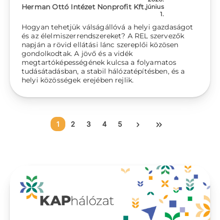
Herman Ottó Intézet Nonprofit Kft.
június
1.
Hogyan tehetjük válságállóvá a helyi gazdaságot
és az élelmiszerrendszereket? A REL szervezők
napján a rövid ellátási lánc szereplői közösen
gondolkodtak. A jövő és a vidék
megtartóképességének kulcsa a folyamatos
tudásátadásban, a stabil hálózatépítésben, és a
helyi közösségek erejében rejlik.
Oldalszámozás
Jelenlegi oldal
Oldal
Oldal
Oldal
Oldal
Következő oldal
Utolsó oldal
1
2
3
4
5