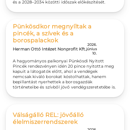
és a 2028–2034 közötti időszak előkészítését.
Pünkösdkor megnyíltak a
pincék, a szívek és a
borospalackok
2026.
Herman Ottó Intézet Nonprofit Kft.
június
10.
A hagyományos palkonyai Pünkösdi Nyitott
Pincék rendezvényen idén 20 pince nyitotta meg
kapuit a látogatók előtt, ahol a vendégek
nemcsak kiváló borokat kóstolhattak, hanem
bepillantást nyerhettek a borosgazdák
történeteibe és szívből jövő vendégszeretetébe is.
Válságálló REL: jövőálló
élelmiszerrendszerek
2026.