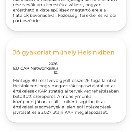
résztvevők arra keresték a választ, hogyan
erősíthető a kistelepülések megtartó ereje a
fiatalok bevonásával, közösségi terekkel és valódi
párbeszéddel.
Jó gyakorlat műhely Helsinkiben
2026.
EU CAP Network
július
10.
Mintegy 80 résztvevő gyűlt össze 26 tagállamból
Helsinkiben, hogy megosszák tapasztalataikat az
értékelések KAP stratégiai tervek végrehajtásában
betöltött szerepéről. A műhelymunka
középpontjában az állt, miként segíthetik az
értékelési eredmények a jelenlegi intézkedések
javítását és a 2027 utáni KAP megalapozását.