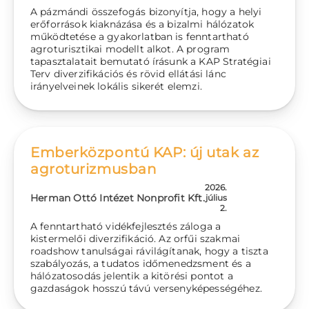
A pázmándi összefogás bizonyítja, hogy a helyi
erőforrások kiaknázása és a bizalmi hálózatok
működtetése a gyakorlatban is fenntartható
agroturisztikai modellt alkot. A program
tapasztalatait bemutató írásunk a KAP Stratégiai
Terv diverzifikációs és rövid ellátási lánc
irányelveinek lokális sikerét elemzi.
Emberközpontú KAP: új utak az
agroturizmusban
2026.
Herman Ottó Intézet Nonprofit Kft.
július
2.
A fenntartható vidékfejlesztés záloga a
kistermelői diverzifikáció. Az orfűi szakmai
roadshow tanulságai rávilágítanak, hogy a tiszta
szabályozás, a tudatos időmenedzsment és a
hálózatosodás jelentik a kitörési pontot a
gazdaságok hosszú távú versenyképességéhez.