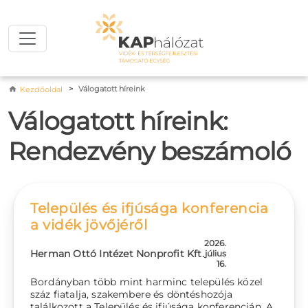
Ugrás a tartalomra
Morzsa
Válogatott híreink
Kezdőoldal
Válogatott híreink:
Rendezvény beszámoló
Település és ifjúsága konferencia
a vidék jövőjéről
2026.
Herman Ottó Intézet Nonprofit Kft.
július
16.
Bordányban több mint harminc település közel
száz fiatalja, szakembere és döntéshozója
találkozott a Település és ifjúsága konferencián. A