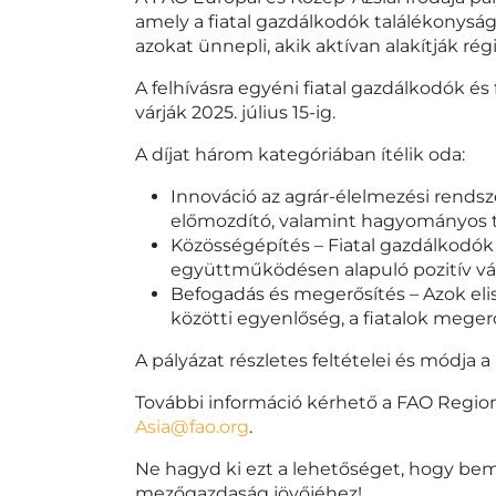
amely a fiatal gazdálkodók találékonyságát
azokat ünnepli, akik aktívan alakítják r
A felhívásra egyéni fiatal gazdálkodók és
várják 2025. július 15-ig.
A díjat három kategóriában ítélik oda:
Innováció az agrár-élelmezési rends
előmozdító, valamint hagyományos t
Közösségépítés – Fiatal gazdálkodók
együttműködésen alapuló pozitív vá
Befogadás és megerősítés – Azok el
közötti egyenlőség, a fiatalok meger
A pályázat részletes feltételei és módja 
További információ kérhető a FAO Region
Asia@fao.org
.
Ne hagyd ki ezt a lehetőséget, hogy be
mezőgazdaság jövőjéhez!