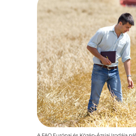
A FAO Európai és Közép-Ázsiai Irodája pál