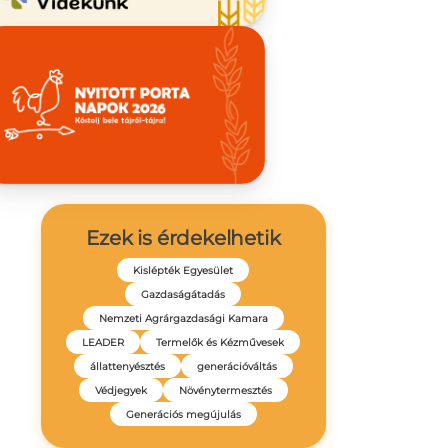
Ezek is érdekelhetik
Kislépték Egyesület
Gazdaságátadás
Nemzeti Agrárgazdasági Kamara
LEADER
Termelők és Kézművesek
állattenyésztés
generációváltás
Védjegyek
Növénytermesztés
Generációs megújulás