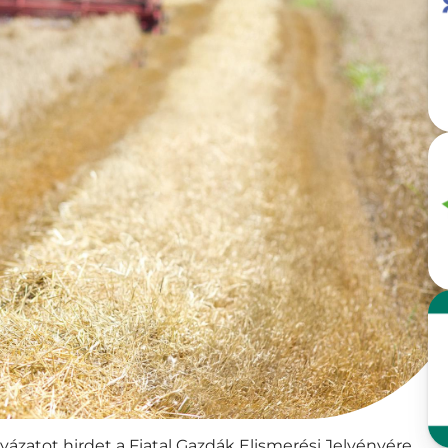
yázatot hirdet a Fiatal Gazdák Elismerési Jelvényére,