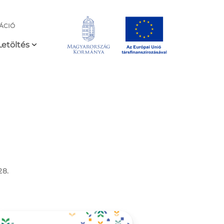
ÁCIÓ
Letöltés
28.