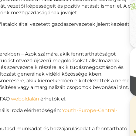
, vezetői képességeit és pozitív hatását ismeri el. A díj
égiónk mezőgazdaságának jövőjét.
 fiatalok által vezetett gazdaszervezetek jelentkezését
zerekben – Azok számára, akik fenntarthatóságot
udást ötvöző újszerű megoldásokat alkalmaznak.
 és szervezeteik részére, akik tudásmegosztáson és
ltozást generálnak vidéki közösségeikben.
ismerésére, akik kiemelkedően elkötelezettek a nemek
ősítése vagy a marginalizált csoportok bevonása iránt.
a FAO
weboldalán
érhetők el.
ális Iroda elérhetőségén:
Youth-Europe-Central-
mutasd munkádat és hozzájárulásodat a fenntartható