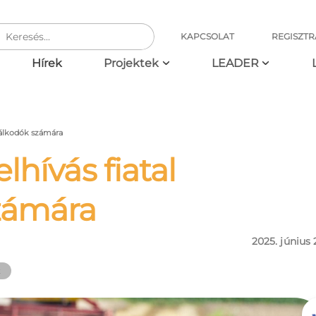
KAPCSOLAT
REGISZTR
ció
Hírek
Projektek
LEADER
zdálkodók számára
lhívás fiatal
zámára
2025. június 