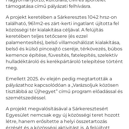
támogatása című pályázati felhívásra.
A projekt keretében a Sárkeresztes 1042 hrsz-on
található, 961m2-es zárt-kerti ingatlant újította fel
közösségi tér kialakítása céljával. A felújítás
keretében teljes tetőcsere (és ezzel
palamentesítés), belső villamoshálózat kialakítása,
belső és külső pinceajtó cseréje, térkövezés, búbos
kemence építése, füvesítés, fatelepítés, szelektív
hulladéktároló és kerékpártároló telepítése történt
meg.
Emellett 2025. év elején pedig megtartották a
pályázathoz kapcsolódóan a „Varázsoljuk közösen
tisztábbá az Újhegyet” című program előadással és
szemétszedéssel.
A projekt megvalósításával a Sárkeresztesért
Egyesület nemcsak egy új közösségi teret hozott
létre, hanem erősítette a helyi összetartozás
érzését és a közösségi aktivitást is. A felújított