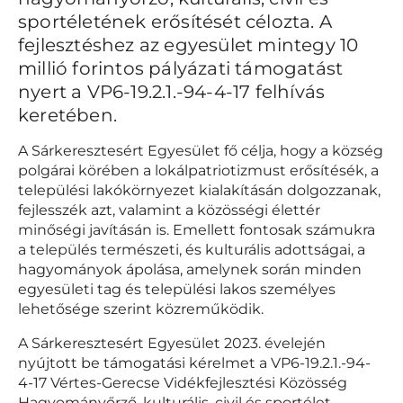
sportéletének erősítését célozta. A
fejlesztéshez az egyesület mintegy 10
millió forintos pályázati támogatást
nyert a VP6-19.2.1.-94-4-17 felhívás
keretében.
A Sárkeresztesért Egyesület fő célja, hogy a község
polgárai körében a lokálpatriotizmust erősítésék, a
települési lakókörnyezet kialakításán dolgozzanak,
fejlesszék azt, valamint a közösségi élettér
minőségi javításán is. Emellett fontosak számukra
a település természeti, és kulturális adottságai, a
hagyományok ápolása, amelynek során minden
egyesületi tag és települési lakos személyes
lehetősége szerint közreműködik.
A Sárkeresztesért Egyesület 2023. évelején
nyújtott be támogatási kérelmet a VP6-19.2.1.-94-
4-17 Vértes-Gerecse Vidékfejlesztési Közösség
Hagyományőrző, kulturális, civil és sportélet