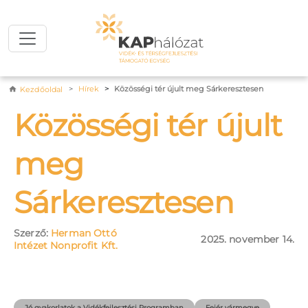
Ugrás a tartalomra
Morzsa
Hírek
Közösségi tér újult meg Sárkeresztesen
Kezdőoldal
Közösségi tér újult
meg
Sárkeresztesen
Szerző:
Herman Ottó
2025. november 14.
Intézet Nonprofit Kft.
Jó gyakorlatok a Vidékfejlesztési Programban
Fejér vármegye