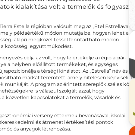
tok kialakítása volt a termelők és fogyaszt
erra Estella régióban valósult meg az „Étel Estrellával”
, amely példaértékű módon mutatja be, hogyan lehet a
össégi alapú megközelítéssel fenntartható módon
és a közösségi együttműködést.
yezés célja az volt, hogy felértékelje a régió agrár-
gye a helyben előállított termékeket, és egységes
rapozicionálja a térségi kínálatot. Az „Estrella” név és
onosítható márkát teremtett, amely hitelesen képviseli a
 munkáját. A program az érintett szereplők széles köré
ehézségekre is válaszul szolgált azzal, hogy
s a közvetlen kapcsolatokat a termelők, vásárlók és
 gasztronómiai verseny éttermek bevonásával, iskolai
iskereskedelmi és átmeneti értékesítési pontok
promóciós anyagok létrehozása.