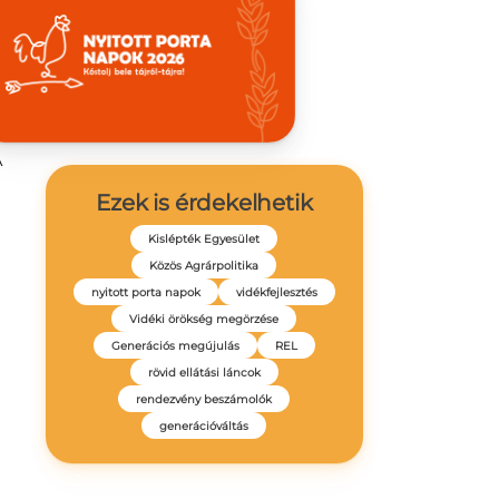
A
Ezek is érdekelhetik
Kislépték Egyesület
Közös Agrárpolitika
nyitott porta napok
vidékfejlesztés
Vidéki örökség megörzése
Generációs megújulás
REL
rövid ellátási láncok
rendezvény beszámolók
generációváltás