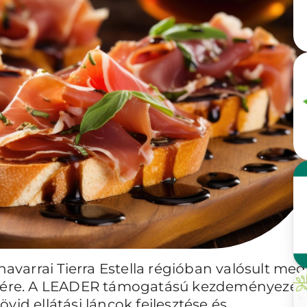
navarrai Tierra Estella régióban valósult meg
tésére. A LEADER támogatású kezdeményezés
rövid ellátási láncok fejlesztése és