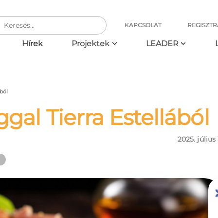
KAPCSOLAT
REGISZTR
ció
Hírek
Projektek
LEADER
ából
aggal Tierra Estellából
2025. július 