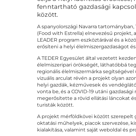
fenntartható gazdasági kapcsola
között.
A spanyolországi Navarra tartományban, Ti
(Food with Estrella) elnevezésű projekt
LEADER program eszköztárával és a köz
erősíteni a helyi élelmiszergazdaságot 
A TEDER Egyesület által vezetett kezdemén
élelmiszeripari örökségét, láthatóbbá te
regionális élelmiszermárka segítségével új
vizuális arculat révén a projekt olyan az
helyi gazdák, kézművesek és vendéglátók
vonta be, és a COVID-19 utáni gazdasági n
megerősítette a rövid ellátási láncokat é
turisták között.
A projekt mérföldkövei között szerepelt
oktatási műhelyek, piacok szervezése, k
kialakítása, valamint saját weboldal és 