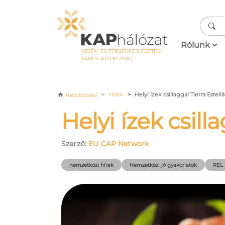
Ugrás a tartalomra
Fő navigá
Rólunk
Morzsa
Hírek
Helyi ízek csillaggal Tierra Estell
Kezdőoldal
Helyi ízek csill
Szerző:
EU CAP Network
nemzetközi hírek
Nemzetközi jó gyakorlatok
REL