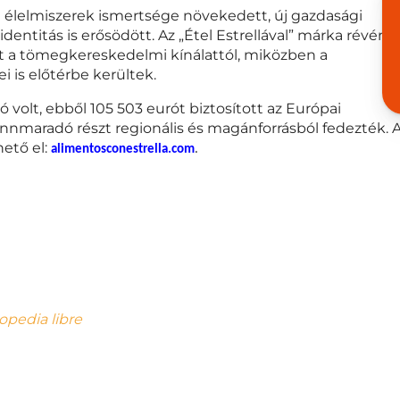
i élelmiszerek ismertsége növekedett, új gazdasági
dentitás is erősödött. Az „Étel Estrellával” márka révén
t a tömegkereskedelmi kínálattól, miközben a
i is előtérbe kerültek.
ó volt, ebből 105 503 eurót biztosított az Európai
ennmaradó részt regionális és magánforrásból fedezték. 
ető el:
alimentosconestrella.com
.
opedia libre