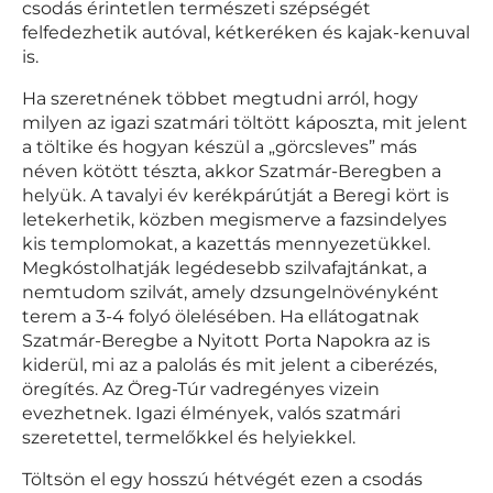
csodás érintetlen természeti szépségét
felfedezhetik autóval, kétkeréken és kajak-kenuval
is.
Ha szeretnének többet megtudni arról, hogy
milyen az igazi szatmári töltött káposzta, mit jelent
a töltike és hogyan készül a „görcsleves” más
néven kötött tészta, akkor Szatmár-Beregben a
helyük. A tavalyi év kerékpárútját a Beregi kört is
letekerhetik, közben megismerve a fazsindelyes
kis templomokat, a kazettás mennyezetükkel.
Megkóstolhatják legédesebb szilvafajtánkat, a
nemtudom szilvát, amely dzsungelnövényként
terem a 3-4 folyó ölelésében. Ha ellátogatnak
Szatmár-Beregbe a Nyitott Porta Napokra az is
kiderül, mi az a palolás és mit jelent a ciberézés,
öregítés. Az Öreg-Túr vadregényes vizein
evezhetnek. Igazi élmények, valós szatmári
szeretettel, termelőkkel és helyiekkel.
Töltsön el egy hosszú hétvégét ezen a csodás