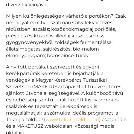
diverzifikációjával.
Milyen különlegességek várható a portákon? Csak
néhányat említve: szatmári szilvalekvár főzés
rézüstben, aszalás; közös tökmagolaj pörkölés,
préselés és kóstolás; illóolaj készítése friss
gyógynövényekből; zöldségek fermentálása;
állatsimogatás, sajtkészítés; bio-malom
élményprogram; borospince-túrák.
A nyitott portákat szervezett és egyéni
kerékpártúrák keretében is bejárhatják a
vendégek a Magyar Kerékpáros Turisztikai
Szövetség (MAKETUSZ) tapasztalt túravezetői és
ajánlott útvonalai segítségével. A különböző távú
és nehézségi szintű túrák között kisgyermekes
családok és tapasztalt kerékpárosok is
megtalálhatják a számukra ideális programot, a
Tekerj a zöldbe! (
www.tekerjazoldbe.hu
) csatornáin
és a MAKETUSZ weboldalán, közösségi média
oldalain.