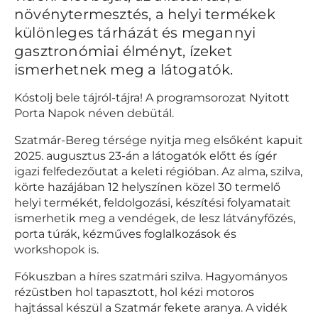
növénytermesztés, a helyi termékek
különleges tárházát és megannyi
gasztronómiai élményt, ízeket
ismerhetnek meg a látogatók.
Kóstolj bele tájról-tájra! A programsorozat Nyitott
Porta Napok néven debütál.
Szatmár-Bereg térsége nyitja meg elsőként kapuit
2025. augusztus 23-án a látogatók előtt és ígér
igazi felfedezőutat a keleti régióban. Az alma, szilva,
körte hazájában 12 helyszínen közel 30 termelő
helyi termékét, feldolgozási, készítési folyamatait
ismerhetik meg a vendégek, de lesz látványfőzés,
porta túrák, kézműves foglalkozások és
workshopok is.
Fókuszban a híres szatmári szilva. Hagyományos
rézüstben hol tapasztott, hol kézi motoros
hajtással készül a Szatmár fekete aranya. A vidék