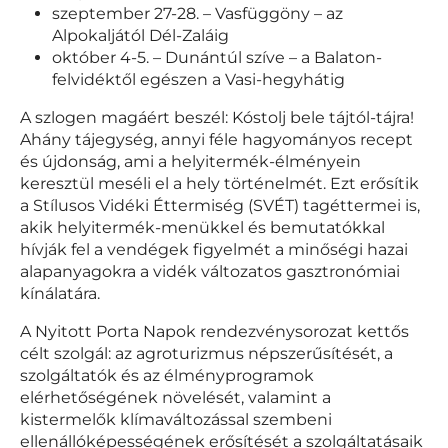
szeptember 27-28. – Vasfüggöny – az
Alpokaljától Dél-Zaláig
október 4-5. – Dunántúl szíve – a Balaton-
felvidéktől egészen a Vasi-hegyhátig
A szlogen magáért beszél: Kóstolj bele tájtól-tájra!
Ahány tájegység, annyi féle hagyományos recept
és újdonság, ami a helyitermék-élményein
keresztül meséli el a hely történelmét. Ezt erősítik
a Stílusos Vidéki Éttermiség (SVÉT) tagéttermei is,
akik helyitermék-menükkel és bemutatókkal
hívják fel a vendégek figyelmét a minőségi hazai
alapanyagokra a vidék változatos gasztronómiai
kínálatára.
A Nyitott Porta Napok rendezvénysorozat kettős
célt szolgál: az agroturizmus népszerűsítését, a
szolgáltatók és az élményprogramok
elérhetőségének növelését, valamint a
kistermelők klímaváltozással szembeni
ellenállóképességének erősítését a szolgáltatásaik