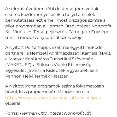
Az elmúlt években több kistérségben voltak
sikeres kezdeményezések a helyi termelők
bemutatására, ezt emeli most országos szintre a
pilot programban a Herman Ottó Intézet Nonprofit
Kft. Vidék- és Térségfejlesztési Támogató Egysége,
mint a rendezvénysorozat szervezője.
A Nyitott Porta Napok szakmai együttműködő
partnerei: a Nemzeti Agrárgazdasági Kamara (NAK),
a Magyar Kerékpáros Turisztikai Szövetség
(MAKETUSZ), a Stílusos Vidéki Éttermiség
Egyesület (SVÉT), a Kislépték Egyesület, és a
Pannon Helyi Termék Klaszter.
A Nyitott Porta programok száma folyamatosan
bővül, friss programokért látogasson el a
https://www.facebook.com/nyitottportanapok
oldalra!
Forrás:
Herman Ottó Intézet Nonprofit Kft.