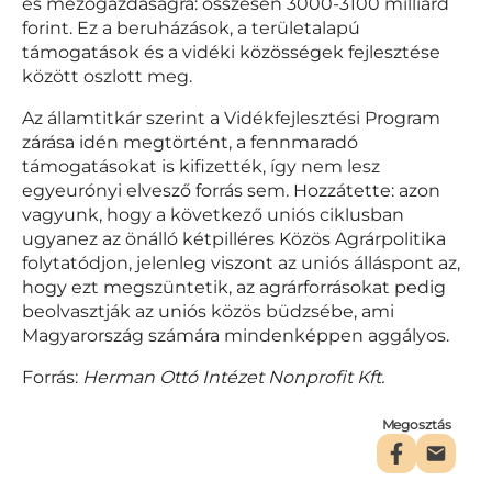
és mezőgazdaságra: összesen 3000-3100 milliárd
forint. Ez a beruházások, a területalapú
támogatások és a vidéki közösségek fejlesztése
között oszlott meg.
Az államtitkár szerint a Vidékfejlesztési Program
zárása idén megtörtént, a fennmaradó
támogatásokat is kifizették, így nem lesz
egyeurónyi elvesző forrás sem. Hozzátette: azon
vagyunk, hogy a következő uniós ciklusban
ugyanez az önálló kétpilléres Közös Agrárpolitika
folytatódjon, jelenleg viszont az uniós álláspont az,
hogy ezt megszüntetik, az agrárforrásokat pedig
beolvasztják az uniós közös büdzsébe, ami
Magyarország számára mindenképpen aggályos.
Forrás:
Herman Ottó Intézet Nonprofit Kft.
Megosztás