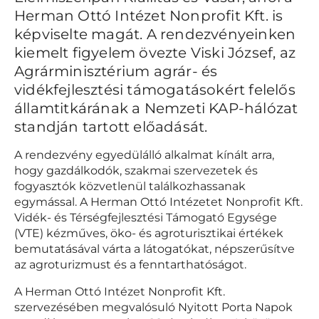
Herman Ottó Intézet Nonprofit Kft. is
képviselte magát. A rendezvényeinken
kiemelt figyelem övezte Viski József, az
Agrárminisztérium agrár- és
vidékfejlesztési támogatásokért felelős
államtitkárának a Nemzeti KAP-hálózat
standján tartott előadását.
A rendezvény egyedülálló alkalmat kínált arra,
hogy gazdálkodók, szakmai szervezetek és
fogyasztók közvetlenül találkozhassanak
egymással. A Herman Ottó Intézetet Nonprofit Kft.
Vidék- és Térségfejlesztési Támogató Egysége
(VTE) kézműves, öko- és agroturisztikai értékek
bemutatásával várta a látogatókat, népszerűsítve
az agroturizmust és a fenntarthatóságot.
A Herman Ottó Intézet Nonprofit Kft.
szervezésében megvalósuló Nyitott Porta Napok