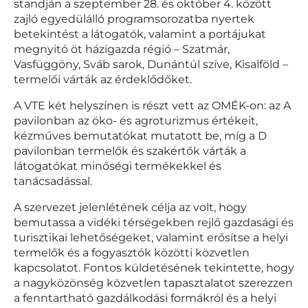
standján a szeptember 28. és október 4. között
zajló egyedülálló programsorozatba nyertek
betekintést a látogatók, valamint a portájukat
megnyitó öt házigazda régió – Szatmár,
Vasfüggöny, Sváb sarok, Dunántúl szíve, Kisalföld –
termelői várták az érdeklődőket.
A VTE két helyszínen is részt vett az OMÉK-on: az A
pavilonban az öko- és agroturizmus értékeit,
kézműves bemutatókat mutatott be, míg a D
pavilonban termelők és szakértők várták a
látogatókat minőségi termékekkel és
tanácsadással.
A szervezet jelenlétének célja az volt, hogy
bemutassa a vidéki térségekben rejlő gazdasági és
turisztikai lehetőségeket, valamint erősítse a helyi
termelők és a fogyasztók közötti közvetlen
kapcsolatot. Fontos küldetésének tekintette, hogy
a nagyközönség közvetlen tapasztalatot szerezzen
a fenntartható gazdálkodási formákról és a helyi