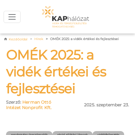
Ugrás a tartalomra
Morzsa
Hírek
OMÉK 2025: a vidék értékei és fejlesztései
Kezdőoldal
OMÉK 2025: a
vidék értékei és
fejlesztései
Szerző:
Herman Ottó
2025. szeptember 23.
Intézet Nonprofit Kft.
rendezvény beszámolók
rövid ellátási láncok
vidékfejlesztés