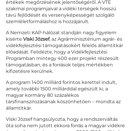
értékek megőrzésének jelentőségéről. A VTE
szakmai programjaival a vidéki térségek hosszú
távú fejlődését és versenyképességét szolgáló
szemléletformáláshoz is hozzájárult.
A Nemzeti KAP-hálózat standján nagy figyelem
kísérte
Viski József
, az Agrárminisztérium agrár- és
vidékfejlesztési támogatásokért felelős államtitkár
előadását. Felidézte, hogy a Vidékfejlesztési
Programban mintegy 400 ezer projekt részesült
támogatásban, és a források teljes mértékben
kifizetésre kerülnek.
A program 1400 milliárd forintos kerettel indult,
amely további 1500 milliárddal egészült ki, a
magyar kormány 80 százalékos
társfinanszírozásának köszönhetően – mondta az
államtitkár.
Viski József hangsúlyozta, hogy a rendszerváltás
óta soha nem jutott ekkora forrás a magyar vidékre