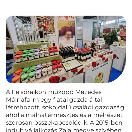
A Felsőrajkon működő Mézédes
Málnafarm egy fiatal gazda által
létrehozott, sokoldalú családi gazdaság,
ahol a málnatermesztés és a méhészet
szorosan összekapcsolódik. A 2015-ben
indult vállalkozás Zala megye szívében