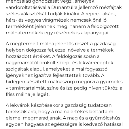
méhcsalád gondozását végzi, amelyek
vándoroltatásával a Dunántúlra jellemző mézfajták
széles választékát tudják kínálni. A repce-, akác-,
hárs- és vegyes virágmézek nemcsak önálló
termékként jelennek meg, hanem a feldolgozott
málnatermékek egy részének is alapanyagai.
A megtermelt málna jelentős részét a gazdaság
helyben dolgozza fel, ezzel növelve a termékek
hozzáadott értékét. A feldolgozás során a
nagymamától örökölt szörp- és lekvárreceptek
szolgáltak alapul, amelyeket a mai fogyasztói
igényekhez igazítva fejlesztettek tovább. A
hidegen készített málnaszörp megőrzi a gyümölcs
vitamintartalmát, színe és íze pedig híven tükrözi a
friss málna jellegét.
A lekvárok készítésekor a gazdaság tudatosan
törekszik arra, hogy a málna értékes beltartalmi
elemei megmaradjanak. A mag és a gyümölcshús
egyben hagyása az egészségre is kedvező hatással