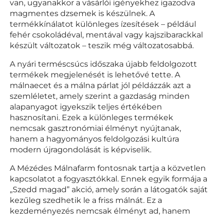
van, ugyanakkor a vásárlói igényekhez igazodva
magmentes dzsemek is készülnek. A
termékkínálatot különleges ízesítések – például
fehér csokoládéval, mentával vagy kajszibarackkal
készült változatok – teszik még változatosabbá.
A nyári terméscsúcs időszaka újabb feldolgozott
termékek megjelenését is lehetővé tette. A
málnaecet és a málna párlat jól példázzák azt a
szemléletet, amely szerint a gazdaság minden
alapanyagot igyekszik teljes értékében
hasznosítani. Ezek a különleges termékek
nemcsak gasztronómiai élményt nyújtanak,
hanem a hagyományos feldolgozási kultúra
modern újragondolását is képviselik.
A Mézédes Málnafarm fontosnak tartja a közvetlen
kapcsolatot a fogyasztókkal. Ennek egyik formája a
„Szedd magad” akció, amely során a látogatók saját
kezűleg szedhetik le a friss málnát. Ez a
kezdeményezés nemcsak élményt ad, hanem