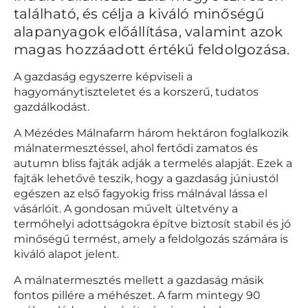
található, és célja a kiváló minőségű
alapanyagok előállítása, valamint azok
magas hozzáadott értékű feldolgozása.
A gazdaság egyszerre képviseli a
hagyománytiszteletet és a korszerű, tudatos
gazdálkodást.
A Mézédes Málnafarm három hektáron foglalkozik
málnatermesztéssel, ahol fertődi zamatos és
autumn bliss fajták adják a termelés alapját. Ezek a
fajták lehetővé teszik, hogy a gazdaság júniustól
egészen az első fagyokig friss málnával lássa el
vásárlóit. A gondosan művelt ültetvény a
termőhelyi adottságokra építve biztosít stabil és jó
minőségű termést, amely a feldolgozás számára is
kiváló alapot jelent.
A málnatermesztés mellett a gazdaság másik
fontos pillére a méhészet. A farm mintegy 90