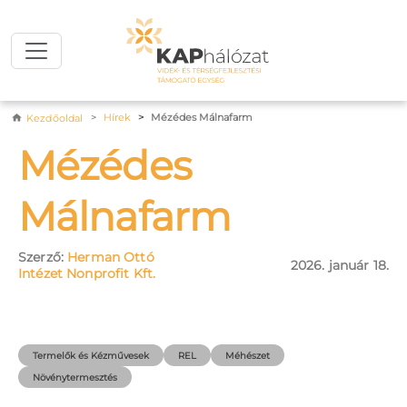
Ugrás a tartalomra
Morzsa
Hírek
Mézédes Málnafarm
Kezdőoldal
Mézédes
Málnafarm
Szerző:
Herman Ottó
2026. január 18.
Intézet Nonprofit Kft.
Termelők és Kézművesek
REL
Méhészet
Növénytermesztés