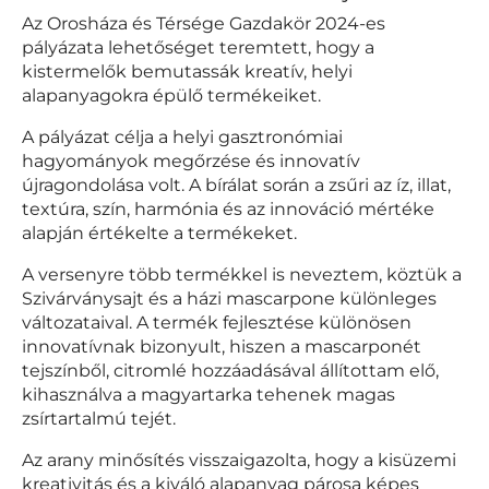
Az Orosháza és Térsége Gazdakör 2024-es
pályázata lehetőséget teremtett, hogy a
kistermelők bemutassák kreatív, helyi
alapanyagokra épülő termékeiket.
A pályázat célja a helyi gasztronómiai
hagyományok megőrzése és innovatív
újragondolása volt. A bírálat során a zsűri az íz, illat,
textúra, szín, harmónia és az innováció mértéke
alapján értékelte a termékeket.
A versenyre több termékkel is neveztem, köztük a
Szivárványsajt és a házi mascarpone különleges
változataival. A termék fejlesztése különösen
innovatívnak bizonyult, hiszen a mascarponét
tejszínből, citromlé hozzáadásával állítottam elő,
kihasználva a magyartarka tehenek magas
zsírtartalmú tejét.
Az arany minősítés visszaigazolta, hogy a kisüzemi
kreativitás és a kiváló alapanyag párosa képes