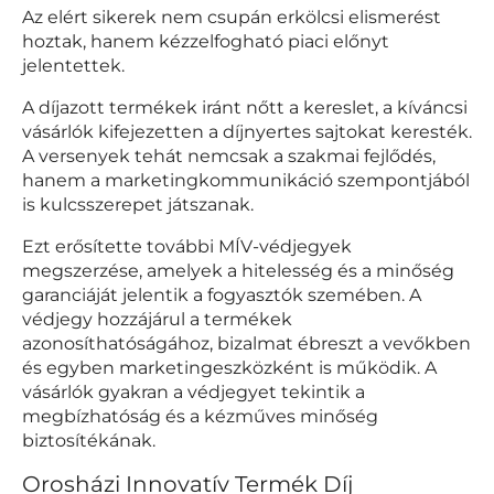
Az elért sikerek nem csupán erkölcsi elismerést
hoztak, hanem kézzelfogható piaci előnyt
jelentettek.
A díjazott termékek iránt nőtt a kereslet, a kíváncsi
vásárlók kifejezetten a díjnyertes sajtokat keresték.
A versenyek tehát nemcsak a szakmai fejlődés,
hanem a marketingkommunikáció szempontjából
is kulcsszerepet játszanak.
Ezt erősítette további MÍV-védjegyek
megszerzése, amelyek a hitelesség és a minőség
garanciáját jelentik a fogyasztók szemében. A
védjegy hozzájárul a termékek
azonosíthatóságához, bizalmat ébreszt a vevőkben
és egyben marketingeszközként is működik. A
vásárlók gyakran a védjegyet tekintik a
megbízhatóság és a kézműves minőség
biztosítékának.
Orosházi Innovatív Termék Díj