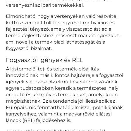
versenyezni az ipari termékekkel.
Elmondható, hogy a versenyeken való részvétel
kettős szerepet tölt be, egyrészt motivációs és
fejlesztési tényező, amely visszacsatolást ad a
termékfejlesztéshez, másrészt marketing­eszköz,
ami növeli a termék piaci láthatóságát és a
fogyasztói bizalmat.
Fogyasztói igények és REL
A kistermelői tej- és tejtermék-előállítás
innovációinak másik fontos hajtóereje a fogyasztói
igények változása. Az elmúlt években a vásárlók
egyre tudatosabban keresik a természetes, helyi
eredetű és kézműves termékeket, amelyekben
megbízhatnak. Ez a tendencia jól illeszkedik az
Európai Unió fenntarthatóélelmiszer-politikájának
irányelveihez, valamint a magyar rövid ellátási
láncok (REL) fejlődéséhez is.