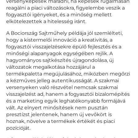
versenyképesek maradni, ha képesek rugalmasan
reagálni a piaci változásokra, figyelembe veszik a
fogyasztói igényeket, és a minőség mellett
elkötelezettek a hitelesség iránt.
A Bociország Sajtműhely példája jól szemlélteti,
hogy a kistermelői innováció a kreativitás, a
fogyasztói visszajelzésekre épülő fejlesztés és a
minőségi alapanyagok egységében rejlik. A
hagyományos sajtkészítés újragondolása, új
változatok megalkotása hozzájárul a
termékpaletta megújulásához, miközben megőrzi
a kézműves jelleg autentikusságát. A szakmai
versenyeken való részvétel nemcsak szakmai
visszajelzést ad, hanem a fogyasztói bizalomépítés
és a marketing egyik leghatékonyabb formájává
vált. Az elnyert minősítések nem pusztán
presztízst jelentenek, hanem új vevőkört is
hoznak, növelve a termékek értékét és piaci
pozícióját.