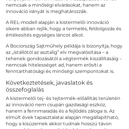
nemcsak a minőségi elvárásokat, hanem az
innováció irányát is meghatározzák.
A REL-modell alapján a kistermelői innováció
sikere abban rejlik, hogy a termelés, feldolgozás és
értékesítés egységes láncot alkot.
A Bociország Sajtműhely példája is bizonyítja, hogy
az „istállótól az asztalig” elv megvalósítása – a
tehenek gondozásától a végtermék kiszállításáig –
nemcsak hitelességet ad, hanem erősíti a
fenntarthatósági és minőségi szempontokat is.
Következtetések, javaslatok és
összefoglalás
A kistermelői tej- és tejtermék-előállítás területén
az innováció nem csupán gazdasági eszköz,
hanem a fennmaradás és a fejlődés záloga is. Az
elmúlt évek tapasztalatai alapján megállapítható,
hogy a kisüzemek akkor tudnak hosszú távon