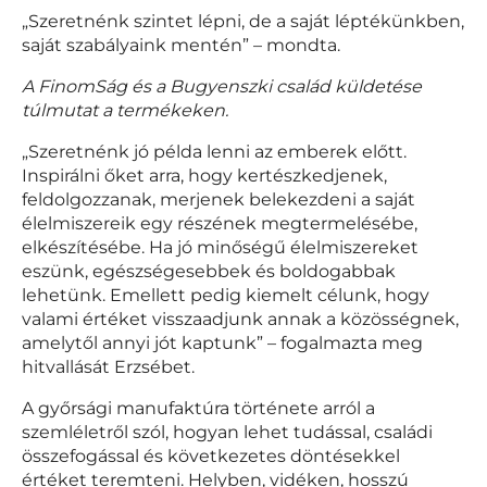
„Szeretnénk szintet lépni, de a saját léptékünkben,
saját szabályaink mentén” – mondta.
A FinomSág és a Bugyenszki család küldetése
túlmutat a termékeken.
„Szeretnénk jó példa lenni az emberek előtt.
Inspirálni őket arra, hogy kertészkedjenek,
feldolgozzanak, merjenek belekezdeni a saját
élelmiszereik egy részének megtermelésébe,
elkészítésébe. Ha jó minőségű élelmiszereket
eszünk, egészségesebbek és boldogabbak
lehetünk. Emellett pedig kiemelt célunk, hogy
valami értéket visszaadjunk annak a közösségnek,
amelytől annyi jót kaptunk” – fogalmazta meg
hitvallását Erzsébet.
A győrsági manufaktúra története arról a
szemléletről szól, hogyan lehet tudással, családi
összefogással és következetes döntésekkel
értéket teremteni. Helyben, vidéken, hosszú