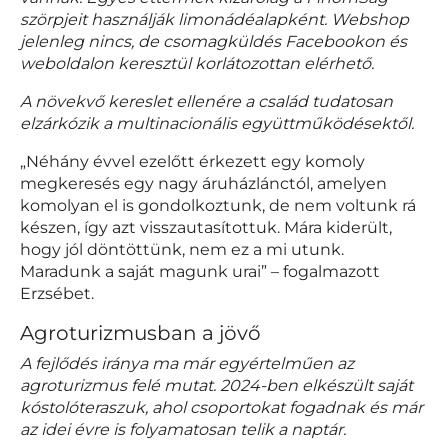
szörpjeit használják limonádéalapként. Webshop
jelenleg nincs, de csomagküldés Facebookon és
weboldalon keresztül korlátozottan elérhető.
A növekvő kereslet ellenére a család tudatosan
elzárkózik a multinacionális együttműködésektől.
„Néhány évvel ezelőtt érkezett egy komoly
megkeresés egy nagy áruházlánctól, amelyen
komolyan el is gondolkoztunk, de nem voltunk rá
készen, így azt visszautasítottuk. Mára kiderült,
hogy jól döntöttünk, nem ez a mi utunk.
Maradunk a saját magunk urai” – fogalmazott
Erzsébet.
Agroturizmusban a jövő
A fejlődés iránya ma már egyértelműen az
agroturizmus felé mutat. 2024-ben elkészült saját
kóstolóteraszuk, ahol csoportokat fogadnak és már
az idei évre is folyamatosan telik a naptár.