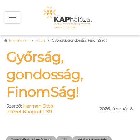
Ugrás a tartalomra
Morzsa
Hírek
Győrság, gondosság, FinomSág!
Kezdőoldal
Győrság,
gondosság,
FinomSág!
Szerző:
Herman Ottó
2026. február 8.
Intézet Nonprofit Kft.
Termelők és Kézművesek
REL
Növénytermesztés