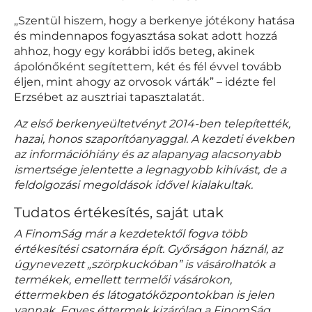
„Szentül hiszem, hogy a berkenye jótékony hatása
és mindennapos fogyasztása sokat adott hozzá
ahhoz, hogy egy korábbi idős beteg, akinek
ápolónőként segítettem, két és fél évvel tovább
éljen, mint ahogy az orvosok várták” – idézte fel
Erzsébet az ausztriai tapasztalatát.
Az első berkenyeültetvényt 2014-ben telepítették,
hazai, honos szaporítóanyaggal. A kezdeti években
az információhiány és az alapanyag alacsonyabb
ismertsége jelentette a legnagyobb kihívást, de a
feldolgozási megoldások idővel kialakultak.
Tudatos értékesítés, saját utak
A FinomSág már a kezdetektől fogva több
értékesítési csatornára épít. Győrságon háznál, az
úgynevezett „szörpkuckóban” is vásárolhatók a
termékek, emellett termelői vásárokon,
éttermekben és látogatóközpontokban is jelen
vannak. Egyes éttermek kizárólag a FinomSág