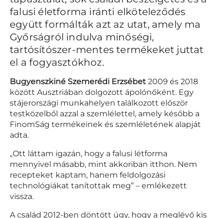
falusi életforma iránti elköteleződés
együtt formálták azt az utat, amely ma
Győrságról indulva minőségi,
tartósítószer-mentes termékeket juttat
el a fogyasztókhoz.
Bugyenszkiné Szemerédi Erzsébet
2009 és 2018
között Ausztriában dolgozott ápolónőként. Egy
stájerországi munkahelyen találkozott először
testközelből azzal a szemlélettel, amely később a
FinomSág termékeinek és szemléletének alapját
adta.
„Ott láttam igazán, hogy a falusi létforma
mennyivel másabb, mint akkoriban itthon. Nem
recepteket kaptam, hanem feldolgozási
technológiákat tanítottak meg” – emlékezett
vissza.
A család 2012-ben döntött úgy, hogy a meglévő kis