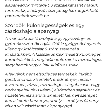
alapanyagok mintegy 90 százalékát saját maguk
termesztik, a hiányzó részt pedig fix, megbízható
partnerektől szerzik be
.
Szörpök, különlegességek és egy
zászlóshajó alapanyag
A manufaktúra fő profilját a gyógynövény- és
gyümölcsszörpök adják. Ötféle gyógynövényes és
kilenc gyümölcsalapú szörp szerepel a
kínálatukban. A klasszikus ízek mellett különleges
kombinációk is megtalálhatók, mint a rozmaringos
sárgabarack vagy a kakukkfüves szilva.
A lekvárok nem elsődleges termékek, inkább
gasztronómiai kísérletek eredményei, hiszen
levendula-, rózsa-, rozmaringos sárgabarack- vagy
berkenyelekvár is készül, elsősorban sajtokhoz és
húsételekhez ajánlva. Emellett kiemelt szerepet
kap a fekete berkenye, amely személyes élmény
révén vált zászlóshajó alapanyaggá.