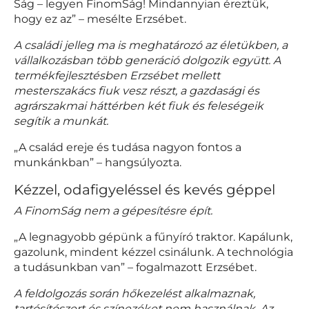
Ság – legyen FinomSág! Mindannyian éreztük,
hogy ez az” – mesélte Erzsébet.
A családi jelleg ma is meghatározó az életükben, a
vállalkozásban több generáció dolgozik együtt. A
termékfejlesztésben Erzsébet mellett
mesterszakács fiuk vesz részt, a gazdasági és
agrárszakmai háttérben két fiuk és feleségeik
segítik a munkát.
„A család ereje és tudása nagyon fontos a
munkánkban” – hangsúlyozta.
Kézzel, odafigyeléssel és kevés géppel
A FinomSág nem a gépesítésre épít.
„A legnagyobb gépünk a fűnyíró traktor. Kapálunk,
gazolunk, mindent kézzel csinálunk. A technológia
a tudásunkban van” – fogalmazott Erzsébet.
A feldolgozás során hőkezelést alkalmaznak,
tartósítószert és színezéket nem használnak. Az