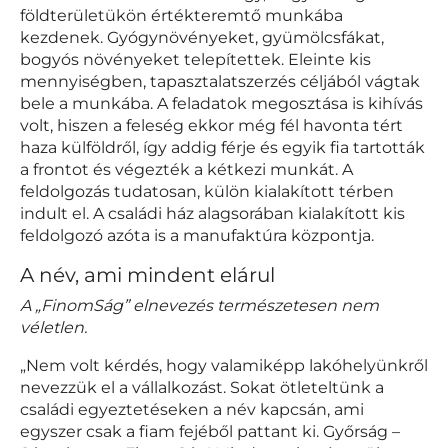
földterületükön értékteremtő munkába
kezdenek. Gyógynövényeket, gyümölcsfákat,
bogyós növényeket telepítettek. Eleinte kis
mennyiségben, tapasztalatszerzés céljából vágtak
bele a munkába. A feladatok megosztása is kihívás
volt, hiszen a feleség ekkor még fél havonta tért
haza külföldről, így addig férje és egyik fia tartották
a frontot és végezték a kétkezi munkát. A
feldolgozás tudatosan, külön kialakított térben
indult el. A családi ház alagsorában kialakított kis
feldolgozó azóta is a manufaktúra központja.
A név, ami mindent elárul
A „FinomSág” elnevezés természetesen nem
véletlen.
„Nem volt kérdés, hogy valamiképp lakóhelyünkről
nevezzük el a vállalkozást. Sokat ötleteltünk a
családi egyeztetéseken a név kapcsán, ami
egyszer csak a fiam fejéből pattant ki. Győrság –