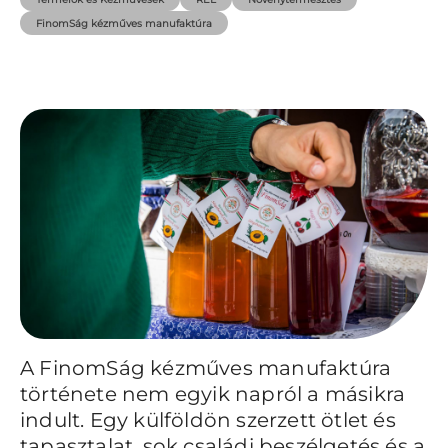
FinomSág kézműves manufaktúra
A FinomSág kézműves manufaktúra
története nem egyik napról a másikra
indult. Egy külföldön szerzett ötlet és
tapasztalat, sok családi beszélgetés és a