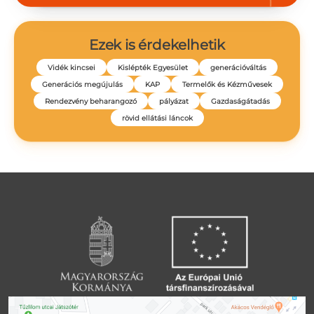
Ezek is érdekelhetik
Vidék kincsei
Kislépték Egyesület
generációváltás
Generációs megújulás
KAP
Termelők és Kézművesek
Rendezvény beharangozó
pályázat
Gazdaságátadás
rövid ellátási láncok