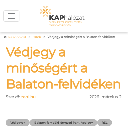
Ugrás a tartalomra
Morzsa
Hírek
Védjegy a minőségért a Balaton-felvidéken
Kezdőoldal
Védjegy a
minőségért a
Balaton-felvidéken
Szerző:
zaol.hu
2026. március 2.
Védjegyek
Balaton-felvidéki Nemzeti Parki Védjegy
REL