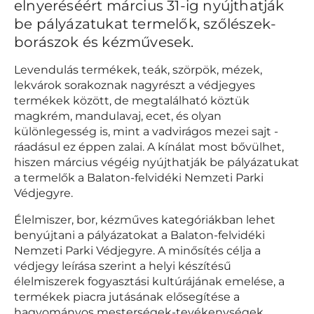
elnyeréséért március 31-ig nyújthatják
be pályázatukat termelők, szőlészek-
borászok és kézművesek.
Levendulás termékek, teák, szörpök, mézek,
lekvárok sorakoznak nagyrészt a védjegyes
termékek között, de megtalálható köztük
magkrém, mandulavaj, ecet, és olyan
különlegesség is, mint a vadvirágos mezei sajt -
ráadásul ez éppen zalai. A kínálat most bővülhet,
hiszen március végéig nyújthatják be pályázatukat
a termelők a Balaton-felvidéki Nemzeti Parki
Védjegyre.
Élelmiszer, bor, kézműves kategóriákban lehet
benyújtani a pályázatokat a Balaton-felvidéki
Nemzeti Parki Védjegyre. A minősítés célja a
védjegy leírása szerint a helyi készítésű
élelmiszerek fogyasztási kultúrájának emelése, a
termékek piacra jutásának elősegítése a
hagyományos mesterségek-tevékenységek