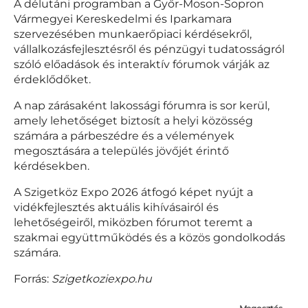
A délutáni programban a Győr-Moson-Sopron
Vármegyei Kereskedelmi és Iparkamara
szervezésében munkaerőpiaci kérdésekről,
vállalkozásfejlesztésről és pénzügyi tudatosságról
szóló előadások és interaktív fórumok várják az
érdeklődőket.
A nap zárásaként lakossági fórumra is sor kerül,
amely lehetőséget biztosít a helyi közösség
számára a párbeszédre és a vélemények
megosztására a település jövőjét érintő
kérdésekben.
A Szigetköz Expo 2026 átfogó képet nyújt a
vidékfejlesztés aktuális kihívásairól és
lehetőségeiről, miközben fórumot teremt a
szakmai együttműködés és a közös gondolkodás
számára.
Forrás:
Szigetkoziexpo.hu