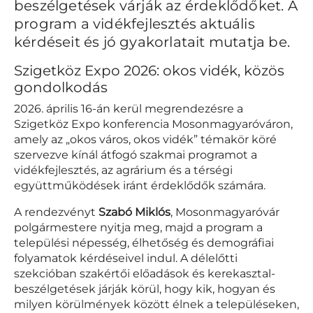
beszélgetések várják az érdeklődőket. A
program a vidékfejlesztés aktuális
kérdéseit és jó gyakorlatait mutatja be.
Szigetköz Expo 2026: okos vidék, közös
gondolkodás
2026. április 16-án kerül megrendezésre a
Szigetköz Expo konferencia Mosonmagyaróváron,
amely az „okos város, okos vidék” témakör köré
szervezve kínál átfogó szakmai programot a
vidékfejlesztés, az agrárium és a térségi
együttműködések iránt érdeklődők számára.
A rendezvényt
Szabó Miklós
, Mosonmagyaróvár
polgármestere nyitja meg, majd a program a
települési népesség, élhetőség és demográfiai
folyamatok kérdéseivel indul. A délelőtti
szekcióban szakértői előadások és kerekasztal-
beszélgetések járják körül, hogy kik, hogyan és
milyen körülmények között élnek a településeken,