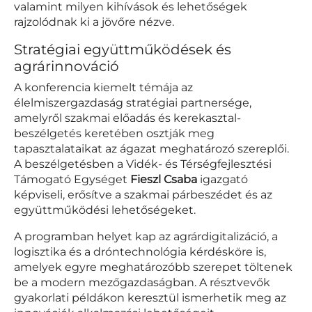
valamint milyen kihívások és lehetőségek
rajzolódnak ki a jövőre nézve.
Stratégiai együttműködések és
agrárinnováció
A konferencia kiemelt témája az
élelmiszergazdaság stratégiai partnersége,
amelyről szakmai előadás és kerekasztal-
beszélgetés keretében osztják meg
tapasztalataikat az ágazat meghatározó szereplői.
A beszélgetésben a Vidék- és Térségfejlesztési
Támogató Egységet
Fieszl Csaba
igazgató
képviseli, erősítve a szakmai párbeszédet és az
együttműködési lehetőségeket.
A programban helyet kap az agrárdigitalizáció, a
logisztika és a dróntechnológia kérdésköre is,
amelyek egyre meghatározóbb szerepet töltenek
be a modern mezőgazdaságban. A résztvevők
gyakorlati példákon keresztül ismerhetik meg az