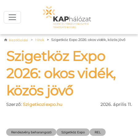
Ugrás a tartalomra
Morzsa
Hírek
Szigetköz Expo 2026: okos vidék, közös jövő
Kezdőoldal
Szigetköz Expo
2026: okos vidék,
közös jövő
Szerző:
Szigetkoziexpo.hu
2026. április 11.
Rendezvény beharangozó
Szigetköz Expo
REL