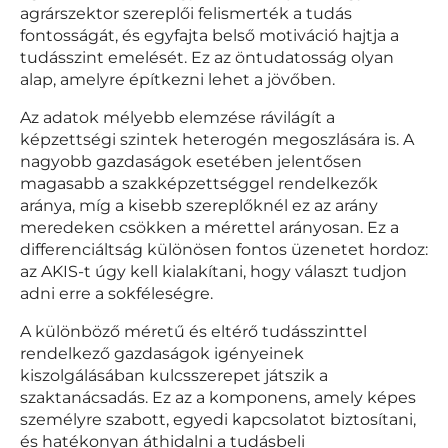
agrárszektor szereplői felismerték a tudás
fontosságát, és egyfajta belső motiváció hajtja a
tudásszint emelését. Ez az öntudatosság olyan
alap, amelyre építkezni lehet a jövőben.
Az adatok mélyebb elemzése rávilágít a
képzettségi szintek heterogén megoszlására is. A
nagyobb gazdaságok esetében jelentősen
magasabb a szakképzettséggel rendelkezők
aránya, míg a kisebb szereplőknél ez az arány
meredeken csökken a mérettel arányosan. Ez a
differenciáltság különösen fontos üzenetet hordoz:
az AKIS-t úgy kell kialakítani, hogy választ tudjon
adni erre a sokféleségre.
A különböző méretű és eltérő tudásszinttel
rendelkező gazdaságok igényeinek
kiszolgálásában kulcsszerepet játszik a
szaktanácsadás. Ez az a komponens, amely képes
személyre szabott, egyedi kapcsolatot biztosítani,
és hatékonyan áthidalni a tudásbeli