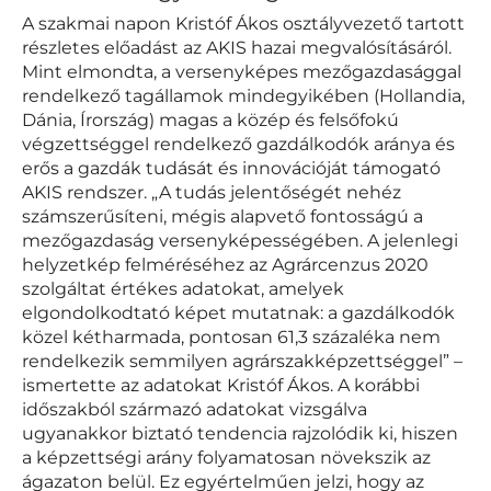
A szakmai napon Kristóf Ákos osztályvezető tartott
részletes előadást az AKIS hazai megvalósításáról.
Mint elmondta, a versenyképes mezőgazdasággal
rendelkező tagállamok mindegyikében (Hollandia,
Dánia, Írország) magas a közép és felsőfokú
végzettséggel rendelkező gazdálkodók aránya és
erős a gazdák tudását és innovációját támogató
AKIS rendszer. „A tudás jelentőségét nehéz
számszerűsíteni, mégis alapvető fontosságú a
mezőgazdaság versenyképességében. A jelenlegi
helyzetkép felméréséhez az Agrárcenzus 2020
szolgáltat értékes adatokat, amelyek
elgondolkodtató képet mutatnak: a gazdálkodók
közel kétharmada, pontosan 61,3 százaléka nem
rendelkezik semmilyen agrárszakképzettséggel” –
ismertette az adatokat Kristóf Ákos. A korábbi
időszakból származó adatokat vizsgálva
ugyanakkor biztató tendencia rajzolódik ki, hiszen
a képzettségi arány folyamatosan növekszik az
ágazaton belül. Ez egyértelműen jelzi, hogy az