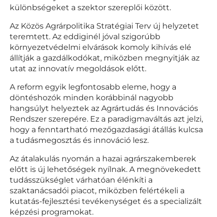
különbségeket a szektor szereplői között.
Az Közös Agrárpolitika Stratégiai Terv új helyzetet
teremtett. Az eddiginél jóval szigorúbb
környezetvédelmi elvárások komoly kihívás elé
állítják a gazdálkodókat, miközben megnyitják az
utat az innovatív megoldások előtt.
A reform egyik legfontosabb eleme, hogy a
döntéshozók minden korábbinál nagyobb
hangsúlyt helyeztek az Agrártudás és Innovációs
Rendszer szerepére. Ez a paradigmaváltás azt jelzi,
hogy a fenntartható mezőgazdasági átállás kulcsa
a tudásmegosztás és innováció lesz.
Az átalakulás nyomán a hazai agrárszakemberek
előtt is új lehetőségek nyílnak. A megnövekedett
tudásszükséglet várhatóan élénkíti a
szaktanácsadói piacot, miközben felértékeli a
kutatás-fejlesztési tevékenységet és a specializált
képzési programokat.