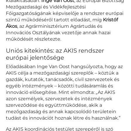
kialakításában.
Inge Van Oost
, az Európai Bizottság
Mezőgazdasági és Vidékfejlesztési
Főigazgatóságának képviselője a rendszer európai
szintű működéséről tartott előadást, míg
Kristóf
Ákos
, az Agrárminisztérium Agrártudás és
Innovációs Osztályának vezetője annak hazai
működését részletezte.
Uniós kitekintés: az AKIS rendszer
európai jelentősége
Előadásában Inge Van Oost hangsúlyozta, hogy az
AKIS célja a mezőgazdasági szereplők – köztük a
gazdák, kutatók, tanácsadók, civil szervezetek és
egyéb intézmények – közötti tudásáramlás és
innováció elősegítése. Mint elmondta: „Az AKIS
azon személyek, szervezetek és intézmények
szerveződése és együttműködése, akik a
mezőgazdaság és annak kapcsolódó területein
tudást és innovációt hoznak létre és használnak.”
Az AKIS koordinációs testület szerepéről is szó