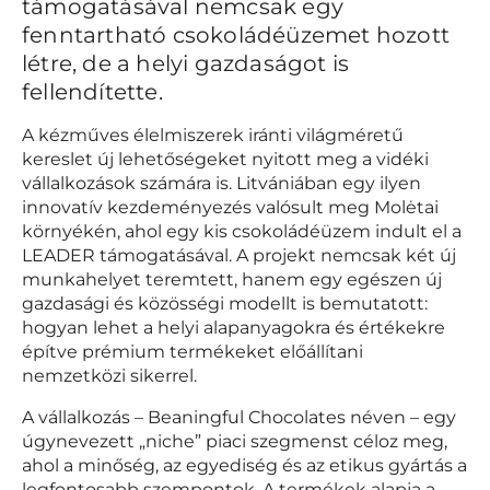
támogatásával nemcsak egy
fenntartható csokoládéüzemet hozott
létre, de a helyi gazdaságot is
fellendítette.
A kézműves élelmiszerek iránti világméretű
kereslet új lehetőségeket nyitott meg a vidéki
vállalkozások számára is. Litvániában egy ilyen
innovatív kezdeményezés valósult meg Molėtai
környékén, ahol egy kis csokoládéüzem indult el a
LEADER támogatásával. A projekt nemcsak két új
munkahelyet teremtett, hanem egy egészen új
gazdasági és közösségi modellt is bemutatott:
hogyan lehet a helyi alapanyagokra és értékekre
építve prémium termékeket előállítani
nemzetközi sikerrel.
A vállalkozás – Beaningful Chocolates néven – egy
úgynevezett „niche” piaci szegmenst céloz meg,
ahol a minőség, az egyediség és az etikus gyártás a
legfontosabb szempontok. A termékek alapja a