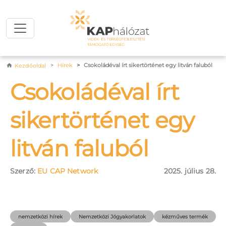
Ugrás a tartalomra
Morzsa
Hírek
Csokoládéval írt sikertörténet egy litván faluból
Kezdőoldal
Csokoládéval írt
sikertörténet egy
litván faluból
Szerző:
EU CAP Network
2025. július 28.
nemzetközi hírek
Nemzetközi Jógyakorlatok
kézműves termék