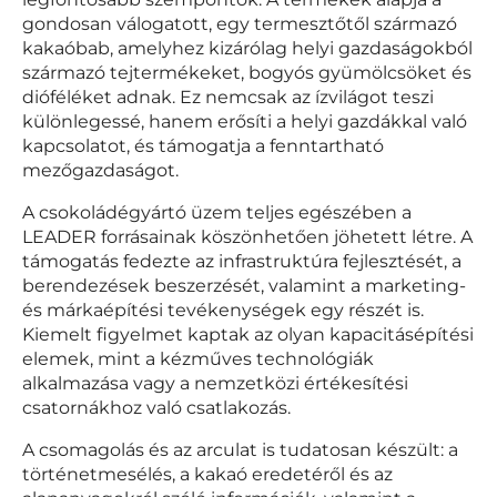
gondosan válogatott, egy termesztőtől származó
kakaóbab, amelyhez kizárólag helyi gazdaságokból
származó tejtermékeket, bogyós gyümölcsöket és
dióféléket adnak. Ez nemcsak az ízvilágot teszi
különlegessé, hanem erősíti a helyi gazdákkal való
kapcsolatot, és támogatja a fenntartható
mezőgazdaságot.
A csokoládégyártó üzem teljes egészében a
LEADER forrásainak köszönhetően jöhetett létre. A
támogatás fedezte az infrastruktúra fejlesztését, a
berendezések beszerzését, valamint a marketing-
és márkaépítési tevékenységek egy részét is.
Kiemelt figyelmet kaptak az olyan kapacitásépítési
elemek, mint a kézműves technológiák
alkalmazása vagy a nemzetközi értékesítési
csatornákhoz való csatlakozás.
A csomagolás és az arculat is tudatosan készült: a
történetmesélés, a kakaó eredetéről és az