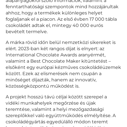
alapanyagokról szóló információk, valamint a
fenntarthatósági szempontok mind hozzájárultak
ahhoz, hogy a termékek különleges helyet
foglaljanak el a piacon. Az első évben 17 000 tábla
csokoládét adtak el, mintegy 40 000 eurós
bevételt termelve.
A márka rövid időn belül nemzetközi sikereket is
elért. 2023-ban két rangos díjat is elnyert: az
International Chocolate Awards aranyérmét,
valamint a Best Chocolate Maker kitüntetést –
elsőként egy európai kézműves csokoládéüzemek
között. Ezek az elismerések nem csupán a
minőséget díjazták, hanem az innovatív,
közösségközpontú működést is.
A projekt hosszú távú céljai között szerepel a
vidéki munkahelyek megőrzése és újak
teremtése, valamint a helyi mezőgazdasági
szereplőkkel való együttműködés elmélyítése. A
csokoládégyártás egyedülálló módon teremt