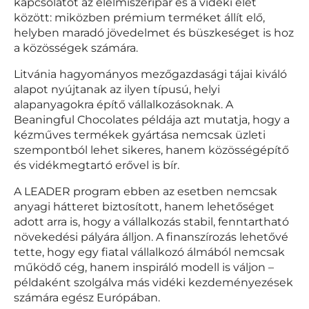
kapcsolatot az élelmiszeripar és a vidéki élet
között: miközben prémium terméket állít elő,
helyben maradó jövedelmet és büszkeséget is hoz
a közösségek számára.
Litvánia hagyományos mezőgazdasági tájai kiváló
alapot nyújtanak az ilyen típusú, helyi
alapanyagokra építő vállalkozásoknak. A
Beaningful Chocolates példája azt mutatja, hogy a
kézműves termékek gyártása nemcsak üzleti
szempontból lehet sikeres, hanem közösségépítő
és vidékmegtartó erővel is bír.
A LEADER program ebben az esetben nemcsak
anyagi hátteret biztosított, hanem lehetőséget
adott arra is, hogy a vállalkozás stabil, fenntartható
növekedési pályára álljon. A finanszírozás lehetővé
tette, hogy egy fiatal vállalkozó álmából nemcsak
működő cég, hanem inspiráló modell is váljon –
példaként szolgálva más vidéki kezdeményezések
számára egész Európában.