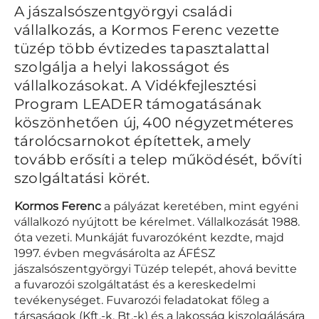
A jászalsószentgyörgyi családi
vállalkozás, a Kormos Ferenc vezette
tüzép több évtizedes tapasztalattal
szolgálja a helyi lakosságot és
vállalkozásokat. A Vidékfejlesztési
Program LEADER támogatásának
köszönhetően új, 400 négyzetméteres
tárolócsarnokot építettek, amely
tovább erősíti a telep működését, bővíti
szolgáltatási körét.
Kormos Ferenc
a pályázat keretében, mint egyéni
vállalkozó nyújtott be kérelmet. Vállalkozását 1988.
óta vezeti. Munkáját fuvarozóként kezdte, majd
1997. évben megvásárolta az ÁFÉSZ
jászalsószentgyörgyi Tüzép telepét, ahová bevitte
a fuvarozói szolgáltatást és a kereskedelmi
tevékenységet. Fuvarozói feladatokat főleg a
társaságok (Kft.-k, Bt.-k) és a lakosság kiszolgálására