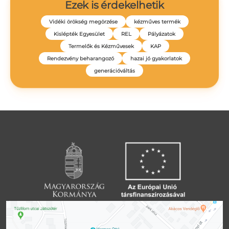
Ezek is érdekelhetik
Vidéki örökség megörzése
kézműves termék
Kislépték Egyesület
REL
Pályázatok
Termelők és Kézművesek
KAP
Rendezvény beharangozó
hazai jó gyakorlatok
generációváltás