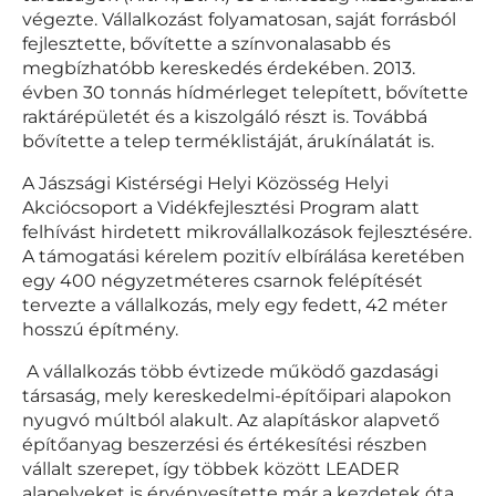
végezte. Vállalkozást folyamatosan, saját forrásból
fejlesztette, bővítette a színvonalasabb és
megbízhatóbb kereskedés érdekében. 2013.
évben 30 tonnás hídmérleget telepített, bővítette
raktárépületét és a kiszolgáló részt is. Továbbá
bővítette a telep terméklistáját, árukínálatát is.
A Jászsági Kistérségi Helyi Közösség Helyi
Akciócsoport a Vidékfejlesztési Program alatt
felhívást hirdetett mikrovállalkozások fejlesztésére.
A támogatási kérelem pozitív elbírálása keretében
egy 400 négyzetméteres csarnok felépítését
tervezte a vállalkozás, mely egy fedett, 42 méter
hosszú építmény.
A vállalkozás több évtizede működő gazdasági
társaság, mely kereskedelmi-építőipari alapokon
nyugvó múltból alakult. Az alapításkor alapvető
építőanyag beszerzési és értékesítési részben
vállalt szerepet, így többek között LEADER
alapelveket is érvényesítette már a kezdetek óta,