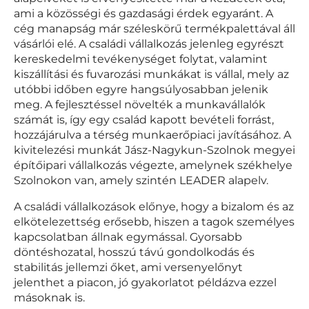
ami a közösségi és gazdasági érdek egyaránt. A
cég manapság már széleskörű termékpalettával áll
vásárlói elé. A családi vállalkozás jelenleg egyrészt
kereskedelmi tevékenységet folytat, valamint
kiszállítási és fuvarozási munkákat is vállal, mely az
utóbbi időben egyre hangsúlyosabban jelenik
meg. A fejlesztéssel növelték a munkavállalók
számát is, így egy család kapott bevételi forrást,
hozzájárulva a térség munkaerőpiaci javításához. A
kivitelezési munkát Jász-Nagykun-Szolnok megyei
építőipari vállalkozás végezte, amelynek székhelye
Szolnokon van, amely szintén LEADER alapelv.
A családi vállalkozások előnye, hogy a bizalom és az
elkötelezettség erősebb, hiszen a tagok személyes
kapcsolatban állnak egymással. Gyorsabb
döntéshozatal, hosszú távú gondolkodás és
stabilitás jellemzi őket, ami versenyelőnyt
jelenthet a piacon, jó gyakorlatot példázva ezzel
másoknak is.