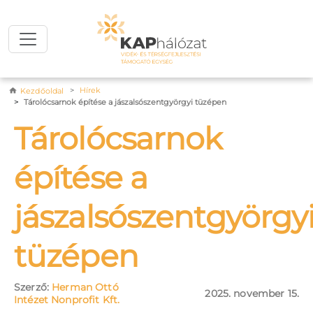
Ugrás a tartalomra
Morzsa
Hírek
Kezdőoldal
Tárolócsarnok építése a jászalsószentgyörgyi tüzépen
Tárolócsarnok
építése a
jászalsószentgyörgy
tüzépen
Szerző:
Herman Ottó
2025. november 15.
Intézet Nonprofit Kft.