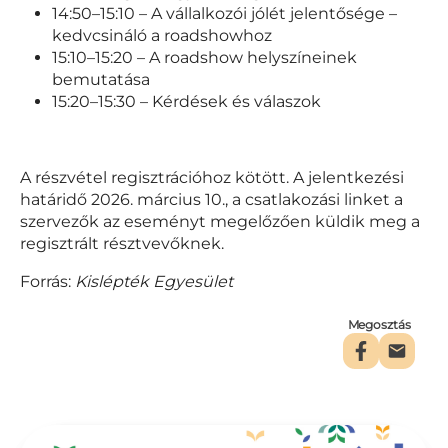
14:50–15:10 – A vállalkozói jólét jelentősége –
kedvcsináló a roadshowhoz
15:10–15:20 – A roadshow helyszíneinek
bemutatása
15:20–15:30 – Kérdések és válaszok
A részvétel regisztrációhoz kötött. A jelentkezési
határidő 2026. március 10., a csatlakozási linket a
szervezők az eseményt megelőzően küldik meg a
regisztrált résztvevőknek.
Forrás:
Kislépték Egyesület
Megosztás