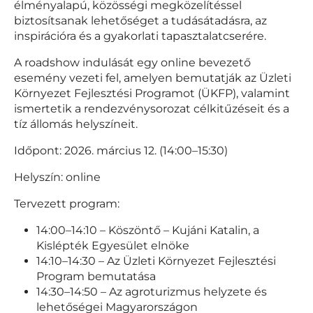
élményalapú, közösségi megközelítéssel
biztosítsanak lehetőséget a tudásátadásra, az
inspirációra és a gyakorlati tapasztalatcserére.
A roadshow indulását egy online bevezető
esemény vezeti fel, amelyen bemutatják az Üzleti
Környezet Fejlesztési Programot (ÜKFP), valamint
ismertetik a rendezvénysorozat célkitűzéseit és a
tíz állomás helyszíneit.
Időpont: 2026. március 12. (14:00–15:30)
Helyszín: online
Tervezett program:
14:00–14:10 – Köszöntő – Kujáni Katalin, a
Kislépték Egyesület elnöke
14:10–14:30 – Az Üzleti Környezet Fejlesztési
Program bemutatása
14:30–14:50 – Az agroturizmus helyzete és
lehetőségei Magyarországon