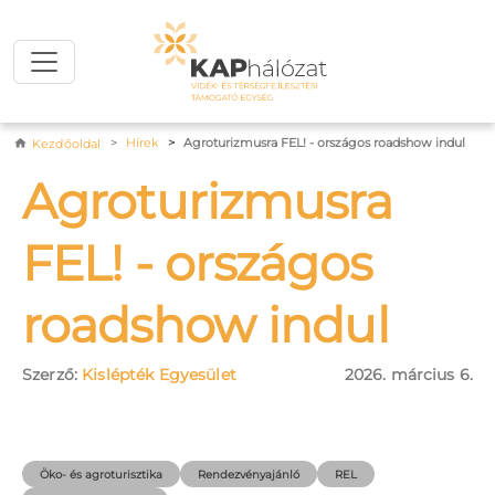
Ugrás a tartalomra
Morzsa
Hírek
Agroturizmusra FEL! - országos roadshow indul
Kezdőoldal
Agroturizmusra
FEL! - országos
roadshow indul
Szerző:
Kislépték Egyesület
2026. március 6.
Öko- és agroturisztika
Rendezvényajánló
REL