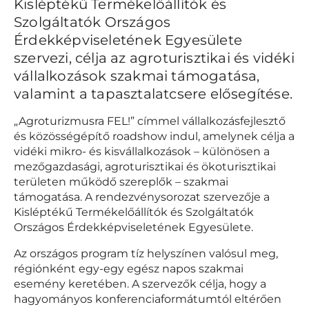
Kisléptékű Termékelőállítók és
Szolgáltatók Országos
Érdekképviseletének Egyesülete
szervezi, célja az agroturisztikai és vidéki
vállalkozások szakmai támogatása,
valamint a tapasztalatcsere elősegítése.
„Agroturizmusra FEL!” címmel vállalkozásfejlesztő
és közösségépítő roadshow indul, amelynek célja a
vidéki mikro- és kisvállalkozások – különösen a
mezőgazdasági, agroturisztikai és ökoturisztikai
területen működő szereplők – szakmai
támogatása. A rendezvénysorozat szervezője a
Kisléptékű Termékelőállítók és Szolgáltatók
Országos Érdekképviseletének Egyesülete.
Az országos program tíz helyszínen valósul meg,
régiónként egy-egy egész napos szakmai
esemény keretében. A szervezők célja, hogy a
hagyományos konferenciaformátumtól eltérően