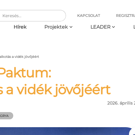
KAPCSOLAT
REGISZTR
ció
Hírek
Projektek
LEADER
lkotás a vidék jövőjéért
 Paktum:
 a vidék jövőjéért
2026. április 
GRYA