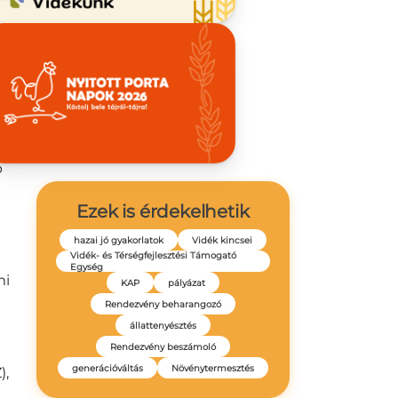
az
t,
p
Ezek is érdekelhetik
hazai jó gyakorlatok
Vidék kincsei
Vidék- és Térségfejlesztési Támogató
Egység
mi
KAP
pályázat
Rendezvény beharangozó
állattenyésztés
Rendezvény beszámoló
generációváltás
Növénytermesztés
),