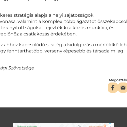
keres stratégia alapja a helyi sajátosságok
vonása, valamint a komplex, több ágazatot összekapcso
ek nyitottságukat fejezték ki a közös munkára, és
ereplőhöz a csatlakozás érdekében.
z ahhoz kapcsolódó stratégia kidolgozása mérföldkő leh
a egy fenntarthatóbb, versenyképesebb és társadalmilag
zági Szövetsége
Megosztás