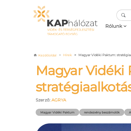
Ugrás a tartalomra
Fő navigá
Rólunk
Morzsa
Hírek
Magyar Vidéki Paktum: stratégiaa
Kezdőoldal
Magyar Vidéki
stratégiaalkotás
Szerző:
AGRYA
Magyar Vidéki Paktum
rendezvény beszámolók
A