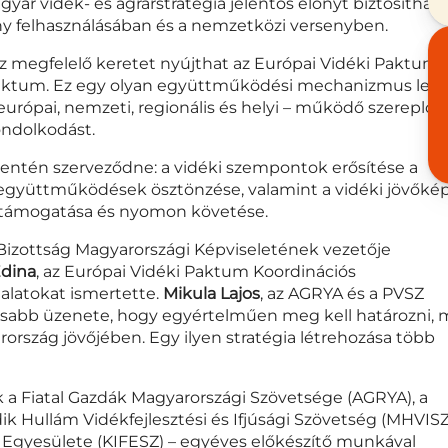
ar vidék- és agrárstratégia jelentős előnyt biztosíthat 
ny felhasználásában és a nemzetközi versenyben.
oz megfelelő keretet nyújthat az Európai Vidéki Paktum
Paktum. Ez egy olyan együttműködési mechanizmus lehe
európai, nemzeti, regionális és helyi – működő szereplők
gondolkodást.
entén szerveződne: a vidéki szempontok erősítése a
 együttműködések ösztönzése, valamint a vidéki jövőké
 támogatása és nyomon követése.
 Bizottság Magyarországi Képviseletének vezetője
dina
, az Európai Vidéki Paktum Koordinációs
alatokat ismertette.
Mikula Lajos
, az AGRYA és a PVSZ
osabb üzenete, hogy egyértelműen meg kell határozni, 
rország jövőjében. Egy ilyen stratégia létrehozása több
k a Fiatal Gazdák Magyarországi Szövetsége (AGRYA), a
k Hullám Vidékfejlesztési és Ifjúsági Szövetség (MHVISZ
i Egyesülete (KIFESZ) – egyéves előkészítő munkával