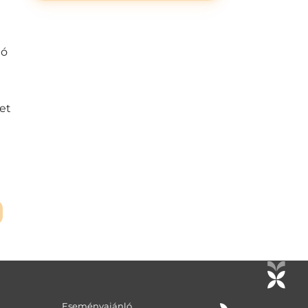
ló
et
Eseményajánló