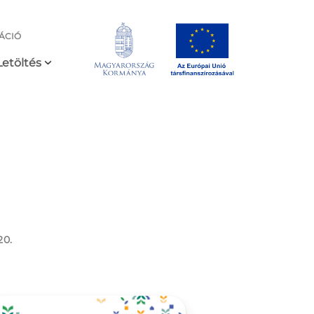
ÁCIÓ
Letöltés
20.