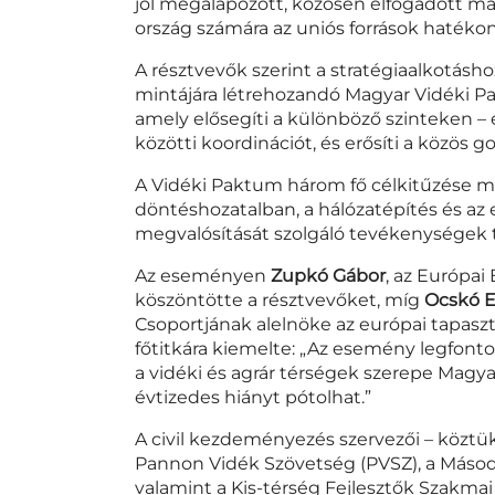
jól megalapozott, közösen elfogadott magy
ország számára az uniós források hatéko
A résztvevők szerint a stratégiaalkotásh
mintájára létrehozandó Magyar Vidéki 
amely elősegíti a különböző szinteken – 
közötti koordinációt, és erősíti a közös 
A Vidéki Paktum három fő célkitűzése m
döntéshozatalban, a hálózatépítés és az
megvalósítását szolgáló tevékenységek
Az eseményen
Zupkó Gábor
, az Európai
köszöntötte a résztvevőket, míg
Ocskó E
Csoportjának alelnöke az európai tapaszt
főtitkára kiemelte: „Az esemény legfont
a vidéki és agrár térségek szerepe Magya
évtizedes hiányt pótolhat.”
A civil kezdeményezés szervezői – köztü
Pannon Vidék Szövetség (PVSZ), a Másodi
valamint a Kis-térség Fejlesztők Szakma