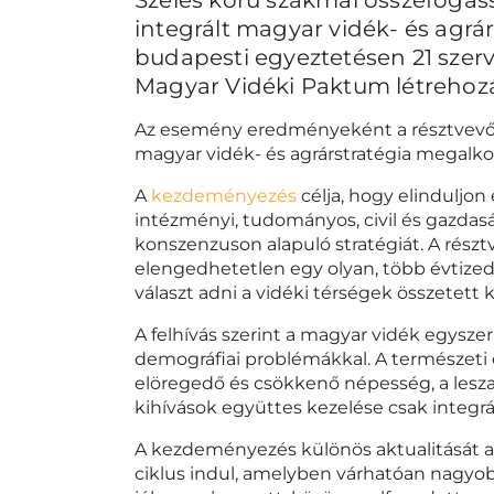
integrált magyar vidék- és agrárs
budapesti egyeztetésen 21 szer
Magyar Vidéki Paktum létrehozá
Az esemény eredményeként a résztvevők k
magyar vidék- és agrárstratégia megalko
A
kezdeményezés
célja, hogy elinduljo
intézményi, tudományos, civil és gazdas
konszenzuson alapuló stratégiát. A rész
elengedhetetlen egy olyan, több évtizedr
választ adni a vidéki térségek összetett k
A felhívás szerint a magyar vidék egysze
demográfiai problémákkal. A természeti e
elöregedő és csökkenő népesség, a leszak
kihívások együttes kezelése csak integrá
A kezdeményezés különös aktualitását a
ciklus indul, amelyben várhatóan nagyob