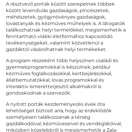
A résztvevő porták között szerepelnek többek
között levendulás gazdaságok, pincészetek,
méhészetek, gyógynövényes gazdaságok,
lovastanyák és kézműves műhelyek is. A látogatók
találkozhatnak helyi termelőkkel, megismerhetik a
fenntartható vidéki életformához kapcsolódó
tevékenységeket, valamint közvetlenül a
gazdáktól vásárolhatnak helyi termékeket.
A program részeként több helyszínen családi és
gyermekprogramokkal is készülnek, például
kézműves foglalkozásokkal, kertbejárásokkal,
állatbemutatókkal, lovas programokkal és
interaktív ismeretterjesztő alkalmakról is
gondoskodnak a szervezők.
A nyitott porták kezdeményezés évek óta
lehetőséget biztosít arra, hogy az érdeklődők
személyesen találkozzanak a térség
gazdálkodóival, kézműveseivel és vendéglátóival,
miközben közelebbről is megismerhetik a Zala-