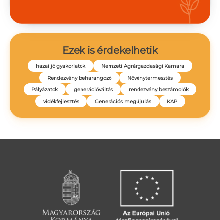
Ezek is érdekelhetik
hazai jó gyakorlatok
Nemzeti Agrárgazdasági Kamara
Rendezvény beharangozó
Növénytermesztés
Pályázatok
generációváltás
rendezvény beszámolók
vidékfejlesztés
Generációs megújulás
KAP