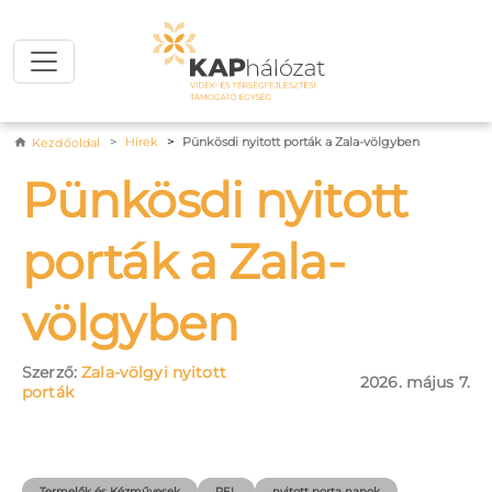
Ugrás a tartalomra
Morzsa
Hírek
Pünkösdi nyitott porták a Zala-völgyben
Kezdőoldal
Pünkösdi nyitott
porták a Zala-
völgyben
Szerző:
Zala-völgyi nyitott
2026. május 7.
porták
Termelők és Kézművesek
REL
nyitott porta napok