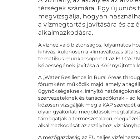
térségek számára. Egy új uniós
megvizsgálja, hogyan használhat
a vízmegtartás javítására és az 
alkalmazkodásra.
A vízhez való biztonságos, folyamatos 
kihívás, különösen a klímaváltozás által 
tematikus munkacsoportot az EU CAP Net
képességének javítása a KAP nyújtotta 
A „Water Resilience in Rural Areas thr
fórumként működik majd, amely a tagálla
ügynökségeknek, irányító hatóságoknak
szervezeteknek és tanácsadóknak – ad le
közösen vizsgálják meg a KAP szerepét a 
olyan gyakorlati megoldások megtalálása
támogatják a természetalapú megközelíté
alkalmazkodását az aszályhoz, vízhiányho
A mezőgazdaság az EU teljes vízfelhaszná