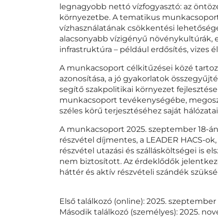
legnagyobb nettó vízfogyasztó: az öntözé
környezetbe. A tematikus munkacsoport
vízhasználatának csökkentési lehetőségei
alacsonyabb vízigényű növénykultúrák, e
infrastruktúra – például erdősítés, vizes é
A munkacsoport célkitűzései közé tart
azonosítása, a jó gyakorlatok összegyűjt
segítő szakpolitikai környezet fejlesztés
munkacsoport tevékenységébe, megosztj
széles körű terjesztéséhez saját hálózata
A munkacsoport 2025. szeptember 18-án 
részvétel díjmentes, a LEADER HACS-ok,
részvétel utazási és szállásköltségei is 
nem biztosított. Az érdeklődők jelentkez
háttér és aktív részvételi szándék szüksé
Első találkozó (online): 2025. szeptember 
Második találkozó (személyes): 2025. no