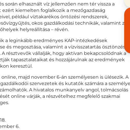
s során elhasznált víz jellemzően nem tér vissza a
 ezért kiemelten foglalkozik a mezőgazdaság
vel, például víztakarékos öntözési rendszerek,
sővízgyűjtés, okos gazdálkodási technikák, valamint zöl
lőhelyek helyreállítása – révén.
ozik a leginkább eredményes KAP-intézkedések
ése és megosztása, valamint a vízvisszatartás ösztönzésé
e. A résztvevők vállalják, hogy aktívan bekapcsolódnak a
ák tapasztalataikat és hozzájárulnak az eredmények
ikon keresztül.
online, majd november 6-án személyesen is ülésezik. A
 gazdálkodói szervezetek és kutatók számára a személy
elszámolhatók. A hivatalos munkanyelv angol, tolmácsolás
ését online várják, a részvételhez megfelelő szakmai
ges.
18.
vember 6.