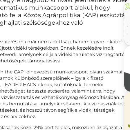
 tematikus munkacsoport alakul, hogy
ó fel a Közös Agrárpolitika (KAP) eszköztár
éghajlati szélsőségekhez való
hozzáférés ma már nem adottság, hanem egyre inkább
sújtott vidéki térségekben. Ennek kezelésére indít
work, amelynek célja a vidéki területek vízmegtartó
lehetőségek támogatásával.
ough the CAP” elnevezésű munkacsoport olyan szakmai
mok különböző szereplőinek – így a kifizető
, LEADER HACS-oknak, kutatóknak, termelői
hetőséget tapasztalatcserére, valamint arra, hogy
vízvisszatartás és vízhatékonyság előmozdításában. A cé
 és bemutatása, amelyek csökkentik a vízhasználatot,
seket, és hosszú távon segítik a vidéki térségek
z és árvizekhez.
lásának közel 29%-áért felelős, miközben az ágazat a