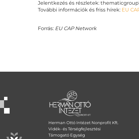
Jelentkezés és részletek:
thematicgrou
További információk és friss hírek:
EU CAP
Forrás:
EU CAP Network
Herman Ottó Intézet Nonprofit Kft.
Vidék- és Térségfejlesztési
Támogató Egység