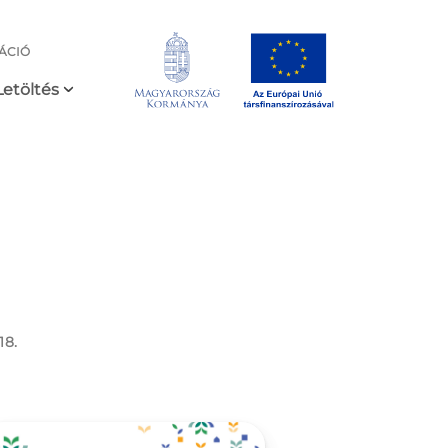
ÁCIÓ
Letöltés
18.