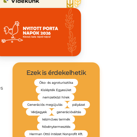
d
t
Ezek is érdekelhetik
Öko- és agroturisztika
es
Kislépték Egyesület
nemzetközi hírek
Generációs megújulás
pályázat
Védjegyek
generációváltás
kézműves termék
Növénytermesztés
Herman Ottó Intézet Nonprofit Kft.