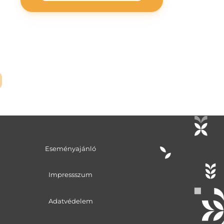
Eseményajánló
Impressszum
Adatvédelem