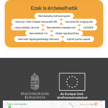
Ezek is érdekelhetik
Rendezvény beharangozó
Herman Ottó Intézet Nonprofit Kft.
Generációs megújulás
rövid ellátási láncok
Rendezvény beszámoló
LEADER
Nemzetközi hír
Közös Agrárpolitika
Nemzeti Agrárgazdasági Kamara
nyitott porta napok