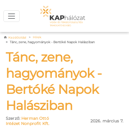
Ugrás a tartalomra
Morzsa
Hírek
Kezdőoldal
Tánc, zene, hagyományok - Bertóké Napok Halásziban
Tánc, zene,
hagyományok -
Bertóké Napok
Halásziban
Szerző:
Herman Ottó
2026. március 7.
Intézet Nonprofit Kft.