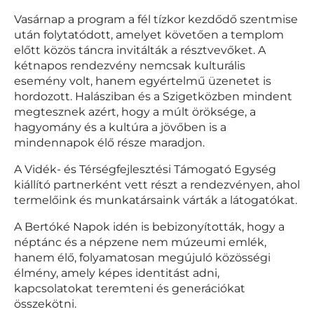
Vasárnap a program a fél tízkor kezdődő szentmise
után folytatódott, amelyet követően a templom
előtt közös táncra invitálták a résztvevőket. A
kétnapos rendezvény nemcsak kulturális
esemény volt, hanem egyértelmű üzenetet is
hordozott. Halásziban és a Szigetközben mindent
megtesznek azért, hogy a múlt öröksége, a
hagyomány és a kultúra a jövőben is a
mindennapok élő része maradjon.
A Vidék- és Térségfejlesztési Támogató Egység
kiállító partnerként vett részt a rendezvényen, ahol
termelőink és munkatársaink várták a látogatókat.
A Bertóké Napok idén is bebizonyították, hogy a
néptánc és a népzene nem múzeumi emlék,
hanem élő, folyamatosan megújuló közösségi
élmény, amely képes identitást adni,
kapcsolatokat teremteni és generációkat
összekötni.