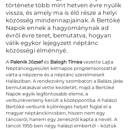
története több mint hetven évre nyúlik
vissza, és amely ma is élő része a helyi
közösség mindennapjainak. A Bertóké
Napok ennek a hagyománynak ad
évről évre teret, bemutatva, hogyan
válik egykor lejegyzett néptánc
közösségi élménnyé.
A
Palenik József
és
Balogh Tímea
vezette Lajta
Néptáncegyesület kétnapos programsorozattal
várta a népzene és a néptánc szerelmeseit
Halásziban. A rendezvény szombaton a Balázs járás
bemutatásával vette kezdetét, majd a Bertóké
Napok egyik legfontosabb eleme, a
verbunkverseny került a középpontba. A halászi
Bertóké verbunk különleges helyet foglal el a
magyar néptánckincsben, hiszen nem egy
táncosról, hanem egy zenészről kapta a nevét. A
táncot 1955-ben négy halászi embertől – köztük