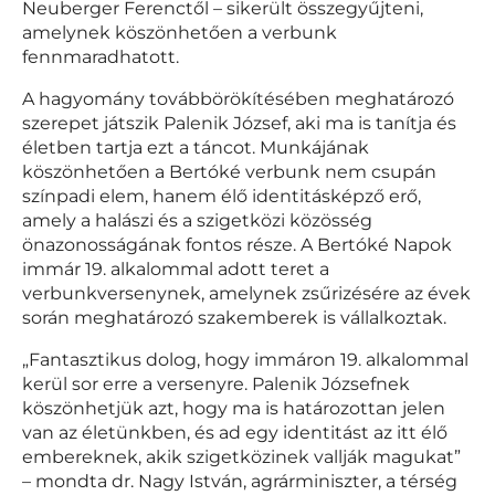
Neuberger Ferenctől – sikerült összegyűjteni,
amelynek köszönhetően a verbunk
fennmaradhatott.
A hagyomány továbbörökítésében meghatározó
szerepet játszik Palenik József, aki ma is tanítja és
életben tartja ezt a táncot. Munkájának
köszönhetően a Bertóké verbunk nem csupán
színpadi elem, hanem élő identitásképző erő,
amely a halászi és a szigetközi közösség
önazonosságának fontos része. A Bertóké Napok
immár 19. alkalommal adott teret a
verbunkversenynek, amelynek zsűrizésére az évek
során meghatározó szakemberek is vállalkoztak.
„Fantasztikus dolog, hogy immáron 19. alkalommal
kerül sor erre a versenyre. Palenik Józsefnek
köszönhetjük azt, hogy ma is határozottan jelen
van az életünkben, és ad egy identitást az itt élő
embereknek, akik szigetközinek vallják magukat”
– mondta dr. Nagy István, agrárminiszter, a térség