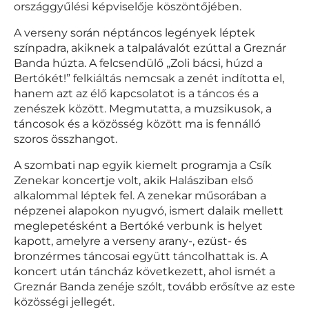
országgyűlési képviselője köszöntőjében.
A verseny során néptáncos legények léptek
színpadra, akiknek a talpalávalót ezúttal a Greznár
Banda húzta. A felcsendülő „Zoli bácsi, húzd a
Bertókét!” felkiáltás nemcsak a zenét indította el,
hanem azt az élő kapcsolatot is a táncos és a
zenészek között. Megmutatta, a muzsikusok, a
táncosok és a közösség között ma is fennálló
szoros összhangot.
A szombati nap egyik kiemelt programja a Csík
Zenekar koncertje volt, akik Halásziban első
alkalommal léptek fel. A zenekar műsorában a
népzenei alapokon nyugvó, ismert dalaik mellett
meglepetésként a Bertóké verbunk is helyet
kapott, amelyre a verseny arany-, ezüst- és
bronzérmes táncosai együtt táncolhattak is. A
koncert után táncház következett, ahol ismét a
Greznár Banda zenéje szólt, tovább erősítve az este
közösségi jellegét.