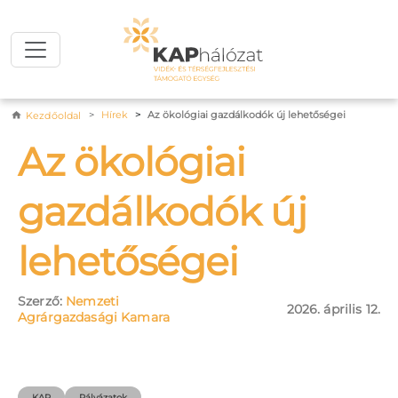
Ugrás a tartalomra
Morzsa
Hírek
Az ökológiai gazdálkodók új lehetőségei
Kezdőoldal
Az ökológiai
gazdálkodók új
lehetőségei
Szerző:
Nemzeti
2026. április 12.
Agrárgazdasági Kamara
KAP
Pályázatok