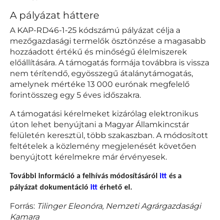
A pályázat háttere
A KAP-RD46-1-25 kódszámú pályázat célja a
mezőgazdasági termelők ösztönzése a magasabb
hozzáadott értékű és minőségű élelmiszerek
előállítására. A támogatás formája továbbra is vissza
nem térítendő, egyösszegű átalánytámogatás,
amelynek mértéke 13 000 eurónak megfelelő
forintösszeg egy 5 éves időszakra.
A támogatási kérelmeket kizárólag elektronikus
úton lehet benyújtani a Magyar Államkincstár
felületén keresztül, több szakaszban. A módosított
feltételek a közlemény megjelenését követően
benyújtott kérelmekre már érvényesek.
További információ a felhívás módosításáról
itt
és a
pályázat dokumentáció
itt
érhető el.
Forrás:
Tilinger Eleonóra,
Nemzeti Agrárgazdasági
Kamara